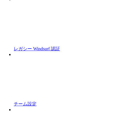
レガシー Windsurf 認証
チーム設定