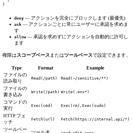
}
— アクションを完全にブロックします (最優先)
deny
— アクションごとに常にユーザーに承認を求めま
ask
す
— 承認を求めずにアクションを自動的に許可し
allow
ます
権限は
スコープベース
または
ツールベース
で設定できます。
Type
Format
Example
ファイルの
Read(/path)
Read(~/sensitive/**)
読み取り
ファイルの
Write(/path)
Write(.env*)
書き込み
コマンドの
,
Exec(cmd)
Exec(rm)
Exec(sudo)
実行
HTTP フェ
Fetch(url)
Fetch(https://internal.api/*)
ッチ
ツールベー
ツール名
,
,
read
edit
exec