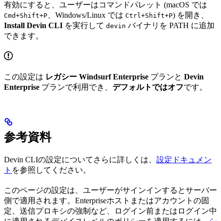
有効にすると、ユーザーはコマンドパレット (macOS では
、Windows/Linux では
) を開き、
Cmd+Shift+P
Ctrl+Shift+P
Install Devin CLI
を実行して
バイナリを PATH に追加
devin
できます。
この設定は
レガシー Windsurf Enterprise
プランと
Devin
Enterprise
プランで利用でき、
デフォルトではオフ
です。
参考資料
Devin CLIの設定についてさらに詳しくは、
設定ドキュメン
ト
を参照してください。
このページの設定は、ユーザーがサインインするとサーバー
側で適用されます。Enterpriseホストまたはアカウントの固
定、送信プロキシの強制など、ログイン前またはログイン中