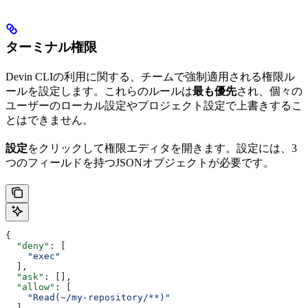
ターミナル権限
Devin CLIの利用に関する、チームで強制適用される権限ル
ールを設定します。これらのルールは
最も優先
され、個々の
ユーザーのローカル設定やプロジェクト設定で上書きするこ
とはできません。
設定
をクリックして権限エディタを開きます。設定には、3
つのフィールドを持つJSONオブジェクトが必要です。
{
  "deny"
: [
    "exec"
  ],
  "ask"
: [],
  "allow"
: [
    "Read(~/my-repository/**)"
  ]