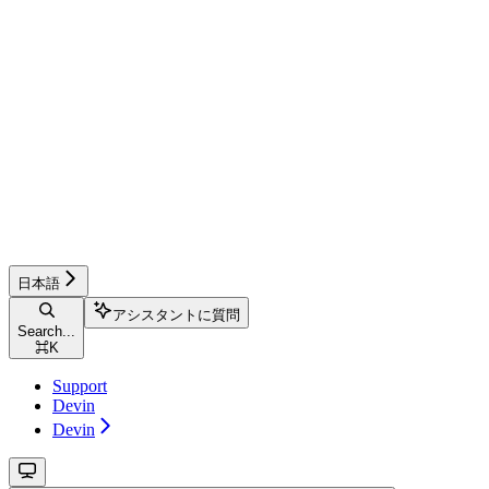
日本語
アシスタントに質問
Search...
⌘
K
Support
Devin
Devin