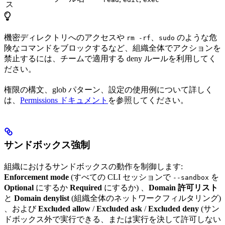
ス
機密ディレクトリへのアクセスや
、
のような危
rm -rf
sudo
険なコマンドをブロックするなど、組織全体でアクションを
禁止するには、チームで適用する deny ルールを利用してく
ださい。
権限の構文、glob パターン、設定の使用例について詳しく
は、
Permissions ドキュメント
を参照してください。
サンドボックス強制
組織におけるサンドボックスの動作を制御します:
Enforcement mode
(すべての CLI セッションで
を
--sandbox
Optional
にするか
Required
にするか) 、
Domain 許可リスト
と
Domain denylist
(組織全体のネットワークフィルタリング)
、および
Excluded allow
/
Excluded ask
/
Excluded deny
(サン
ドボックス外で実行できる、または実行を決して許可しない