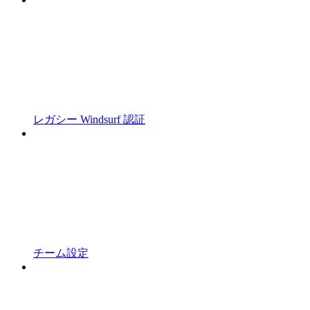
レガシー Windsurf 認証
チーム設定