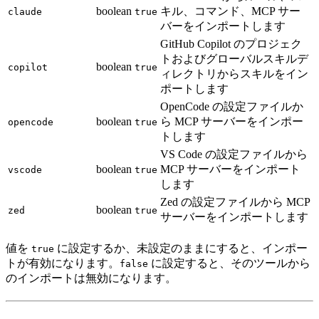
boolean
キル、コマンド、MCP サー
claude
true
バーをインポートします
GitHub Copilot のプロジェク
トおよびグローバルスキルデ
boolean
copilot
true
ィレクトリからスキルをイン
ポートします
OpenCode の設定ファイルか
boolean
ら MCP サーバーをインポー
opencode
true
トします
VS Code の設定ファイルから
boolean
MCP サーバーをインポート
vscode
true
します
Zed の設定ファイルから MCP
boolean
zed
true
サーバーをインポートします
値を
に設定するか、未設定のままにすると、インポー
true
トが有効になります。
に設定すると、そのツールから
false
のインポートは無効になります。