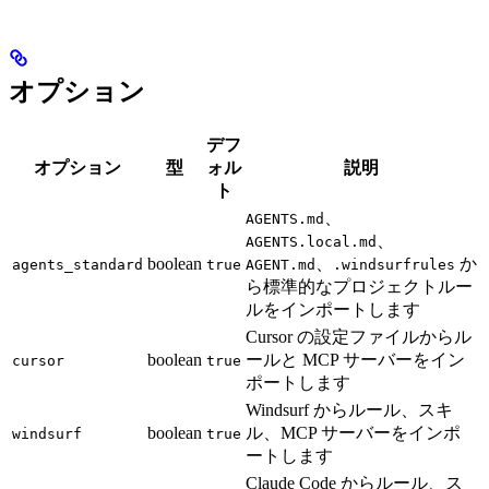
オプション
デフ
オプション
型
ォル
説明
ト
、
AGENTS.md
、
AGENTS.local.md
boolean
、
か
agents_standard
true
AGENT.md
.windsurfrules
ら標準的なプロジェクトルー
ルをインポートします
Cursor の設定ファイルからル
boolean
ールと MCP サーバーをイン
cursor
true
ポートします
Windsurf からルール、スキ
boolean
ル、MCP サーバーをインポ
windsurf
true
ートします
Claude Code からルール、ス