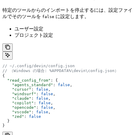
特定のツールからのインポートを停止するには、設定ファイ
ルでそのツールを
に設定します。
false
ユーザー設定
プロジェクト設定
// ~/.config/devin/config.json
// （Windows の場合: %APPDATA%\devin\config.json）
{
  "read_config_from"
: {
    "agents_standard"
: 
false
,
    "cursor"
: 
false
,
    "windsurf"
: 
false
,
    "claude"
: 
false
,
    "copilot"
: 
false
,
    "opencode"
: 
false
,
    "vscode"
: 
false
,
    "zed"
: 
false
  }
}