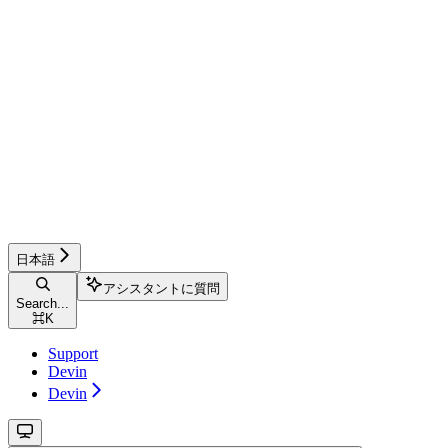
日本語
アシスタントに質問
Search...
⌘
K
Support
Devin
Devin