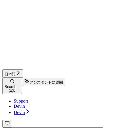
日本語
アシスタントに質問
Search...
⌘
K
Support
Devin
Devin