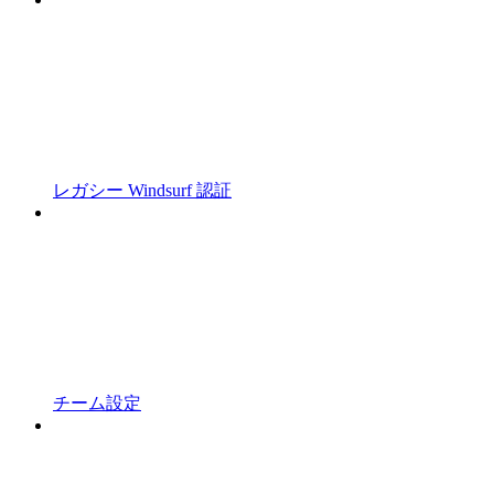
レガシー Windsurf 認証
チーム設定