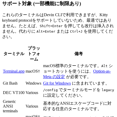
サポート対象 (一部機能に制限あり)
これらのターミナルはDevin CLIで利用できますが、Kitty
keyboard protocolをサポートしていないため、最適ではあり
ません。たとえば、
を押しても改行は挿入され
Shift+Enter
ません。代わりに
または
を使用してくだ
Alt+Enter
Ctrl+J
さい。
プラッ
ターミナル
トフォ
備考
ーム
macOS標準のターミナルです。
シ
Alt
Terminal.app
macOS†
ョートカットを使うには、
Option-as-
Meta の設定
が必要です。
Git Bash
Windows
Git for Windows
に含まれています。
でターミナルモードを
/config
legacy
DEC VT100
Various
に設定してください。
Generic
基本的なANSIエスケープコードに対
ANSI
Various
応する任意のターミナルです。
terminals
macOS†,