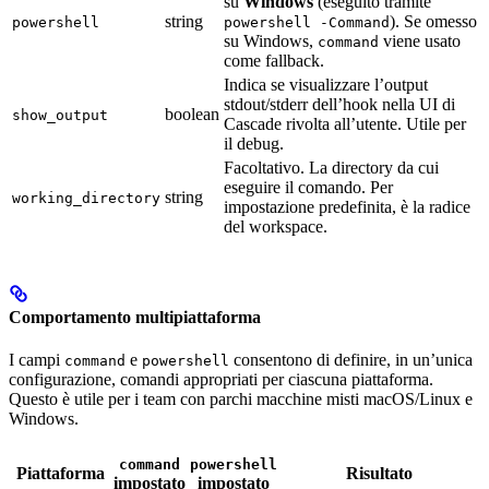
su
Windows
(eseguito tramite
string
). Se omesso
powershell
powershell -Command
su Windows,
viene usato
command
come fallback.
Indica se visualizzare l’output
stdout/stderr dell’hook nella UI di
boolean
show_output
Cascade rivolta all’utente. Utile per
il debug.
Facoltativo. La directory da cui
eseguire il comando. Per
string
working_directory
impostazione predefinita, è la radice
del workspace.
Comportamento multipiattaforma
I campi
e
consentono di definire, in un’unica
command
powershell
configurazione, comandi appropriati per ciascuna piattaforma.
Questo è utile per i team con parchi macchine misti macOS/Linux e
Windows.
command
powershell
Piattaforma
Risultato
impostato
impostato