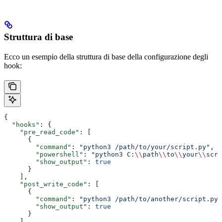
Struttura di base
Ecco un esempio della struttura di base della configurazione degli
hook:
{
  "hooks"
: {
    "pre_read_code"
: [
      {
        "command"
: 
"python3 /path/to/your/script.py"
,
        "powershell"
: 
"python3 C:
\\
path
\\
to
\\
your
\\
scri
        "show_output"
: 
true
      }
    ],
    "post_write_code"
: [
      {
        "command"
: 
"python3 /path/to/another/script.py"
        "show_output"
: 
true
      }
    ]