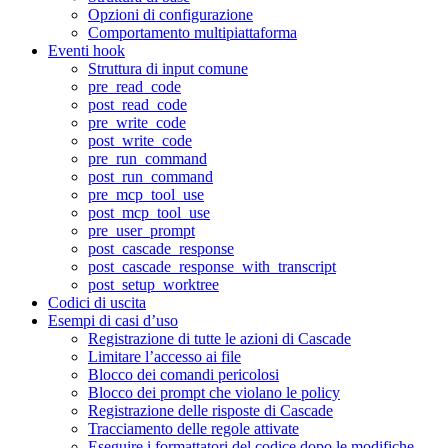
Opzioni di configurazione
Comportamento multipiattaforma
Eventi hook
Struttura di input comune
pre_read_code
post_read_code
pre_write_code
post_write_code
pre_run_command
post_run_command
pre_mcp_tool_use
post_mcp_tool_use
pre_user_prompt
post_cascade_response
post_cascade_response_with_transcript
post_setup_worktree
Codici di uscita
Esempi di casi d’uso
Registrazione di tutte le azioni di Cascade
Limitare l’accesso ai file
Blocco dei comandi pericolosi
Blocco dei prompt che violano le policy
Registrazione delle risposte di Cascade
Tracciamento delle regole attivate
Eseguire i formattatori del codice dopo le modifiche