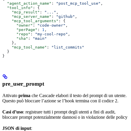
  "agent_action_name"
: 
"post_mcp_tool_use"
,
  "tool_info"
: {
    "mcp_result"
: 
"..."
,
    "mcp_server_name"
: 
"github"
,
    "mcp_tool_arguments"
: {
      "owner"
: 
"code-owner"
,
      "perPage"
: 
1
,
      "repo"
: 
"my-cool-repo"
,
      "sha"
: 
"main"
    },
    "mcp_tool_name"
: 
"list_commits"
  }
}
pre_user_prompt
Attivato
prima
che Cascade elabori il testo del prompt di un utente.
Questo può bloccare l’azione se l’hook termina con il codice 2.
Casi d’uso
: registrare tutti i prompt degli utenti a fini di audit,
bloccare prompt potenzialmente dannosi o in violazione delle policy
JSON di input
: