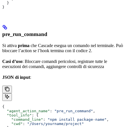
  }
}
pre_run_command
Si attiva
prima
che Cascade esegua un comando nel terminale. Può
bloccare l’action se l’hook termina con il codice 2.
Casi d’uso
: Bloccare comandi pericolosi, registrare tutte le
esecuzioni dei comandi, aggiungere controlli di sicurezza
JSON di input
:
{
  "agent_action_name"
: 
"pre_run_command"
,
  "tool_info"
: {
    "command_line"
: 
"npm install package-name"
,
    "cwd"
: 
"/Users/yourname/project"