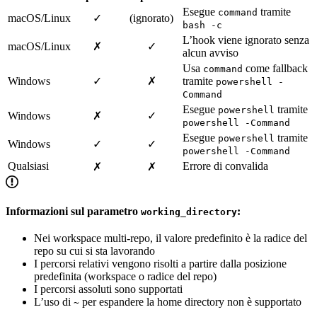
Esegue
tramite
command
macOS/Linux
✓
(ignorato)
bash -c
L’hook viene ignorato senza
macOS/Linux
✗
✓
alcun avviso
Usa
come fallback
command
Windows
✓
✗
tramite
powershell -
Command
Esegue
tramite
powershell
Windows
✗
✓
powershell -Command
Esegue
tramite
powershell
Windows
✓
✓
powershell -Command
Qualsiasi
Errore di convalida
✗
✗
Informazioni sul parametro
:
working_directory
Nei workspace multi-repo, il valore predefinito è la radice del
repo su cui si sta lavorando
I percorsi relativi vengono risolti a partire dalla posizione
predefinita (workspace o radice del repo)
I percorsi assoluti sono supportati
L’uso di
per espandere la home directory non è supportato
~