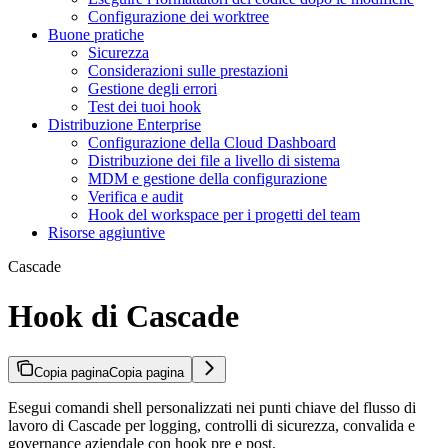
Configurazione dei worktree
Buone pratiche
Sicurezza
Considerazioni sulle prestazioni
Gestione degli errori
Test dei tuoi hook
Distribuzione Enterprise
Configurazione della Cloud Dashboard
Distribuzione dei file a livello di sistema
MDM e gestione della configurazione
Verifica e audit
Hook del workspace per i progetti del team
Risorse aggiuntive
Cascade
Hook di Cascade
Copia pagina
Copia pagina
Esegui comandi shell personalizzati nei punti chiave del flusso di
lavoro di Cascade per logging, controlli di sicurezza, convalida e
governance aziendale con hook pre e post.