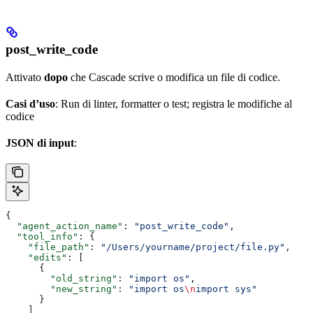
post_write_code
Attivato
dopo
che Cascade scrive o modifica un file di codice.
Casi d’uso
: Run di linter, formatter o test; registra le modifiche al
codice
JSON di input
:
{
  "agent_action_name"
: 
"post_write_code"
,
  "tool_info"
: {
    "file_path"
: 
"/Users/yourname/project/file.py"
,
    "edits"
: [
      {
        "old_string"
: 
"import os"
,
        "new_string"
: 
"import os
\n
import sys"
      }
    ]