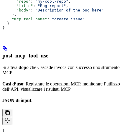
      "repo"
: 
"my-cool-repo"
,
      "title"
: 
"Bug report"
,
      "body"
: 
"Description of the bug here"
    },
    "mcp_tool_name"
: 
"create_issue"
  }
}
post_mcp_tool_use
Si attiva
dopo
che Cascade invoca con successo uno strumento
MCP.
Casi d’uso
: Registrare le operazioni MCP, monitorare l’utilizzo
dell’API, visualizzare i risultati MCP
JSON di input
:
{