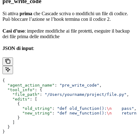
pre_write_code
Si attiva
prima
che Cascade scriva o modifichi un file di codice.
Può bloccare l’azione se l’hook termina con il codice 2.
Casi d’uso
: impedire modifiche ai file protetti, eseguire il backup
dei file prima delle modifiche
JSON di input
:
{
  "agent_action_name"
: 
"pre_write_code"
,
  "tool_info"
: {
    "file_path"
: 
"/Users/yourname/project/file.py"
,
    "edits"
: [
      {
        "old_string"
: 
"def old_function():
\n
    pass"
,
        "new_string"
: 
"def new_function():
\n
    return 
      }
    ]
  }
}