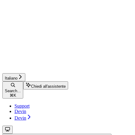
Italiano
Chiedi all'assistente
Search...
⌘
K
Support
Devin
Devin