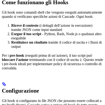
Come funzionano gli Hooks
Gli hook sono comandi shell che vengono eseguiti automaticamente
quando si verificano specifiche azioni di Cascade. Ogni hook:
Riceve il contesto
(i dettagli dell’azione in esecuzione)
tramite JSON come input standard
Esegue il tuo script
- Python, Bash, Node.js o qualsiasi altro
eseguibile
Restituisce un risultato
tramite il codice di uscita e i flussi di
output
Per i
pre-hook
(eseguiti prima di un’azione), il tuo script può
bloccare l’azione
terminando con il codice di uscita
. Questo rende
2
i pre-hook ideali per implementare policy di sicurezza o controllo di
convalida.
Configurazione
Gli hook si configurano in file JSON che possono essere collocati a
tre livelli diversi. Cascade carica e unisce gli hook da tutte queste