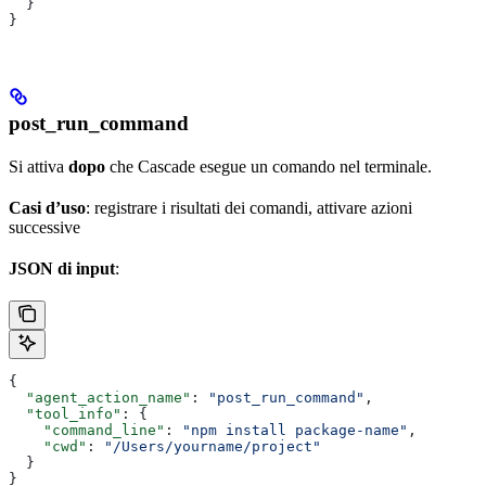
  }
}
post_run_command
Si attiva
dopo
che Cascade esegue un comando nel terminale.
Casi d’uso
: registrare i risultati dei comandi, attivare azioni
successive
JSON di input
:
{
  "agent_action_name"
: 
"post_run_command"
,
  "tool_info"
: {
    "command_line"
: 
"npm install package-name"
,
    "cwd"
: 
"/Users/yourname/project"
  }
}