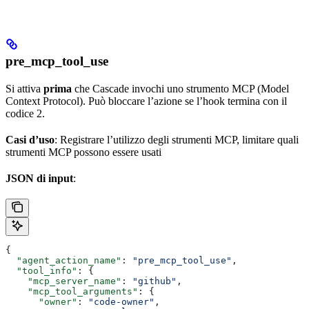
pre_mcp_tool_use
Si attiva
prima
che Cascade invochi uno strumento MCP (Model
Context Protocol). Può bloccare l’azione se l’hook termina con il
codice 2.
Casi d’uso
: Registrare l’utilizzo degli strumenti MCP, limitare quali
strumenti MCP possono essere usati
JSON di input
:
{
  "agent_action_name"
: 
"pre_mcp_tool_use"
,
  "tool_info"
: {
    "mcp_server_name"
: 
"github"
,
    "mcp_tool_arguments"
: {
      "owner"
: 
"code-owner"
,