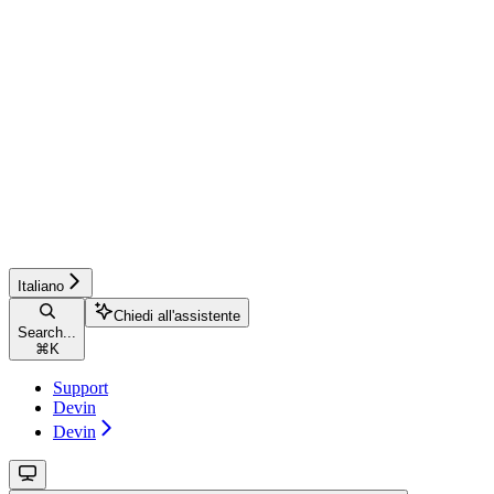
Italiano
Chiedi all'assistente
Search...
⌘
K
Support
Devin
Devin