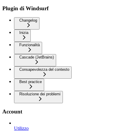
Plugin di Windsurf
Changelog
Inizia
Funzionalità
Cascade (JetBrains)
Consapevolezza del contesto
Best practice
Risoluzione dei problemi
Account
Utilizzo