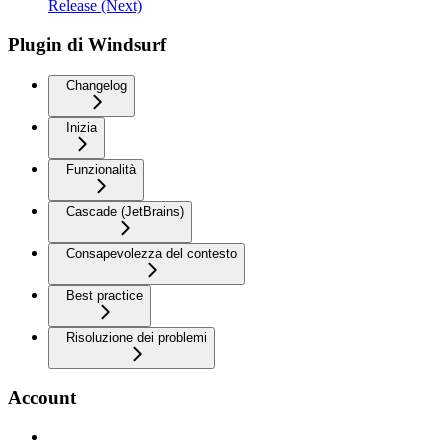
Release (Next)
Plugin di Windsurf
Changelog
Inizia
Funzionalità
Cascade (JetBrains)
Consapevolezza del contesto
Best practice
Risoluzione dei problemi
Account