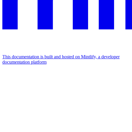
This documentation is built and hosted on Mintlify, a developer
documentation platform
Assistant
Responses
are
generated
using
AI
and
may