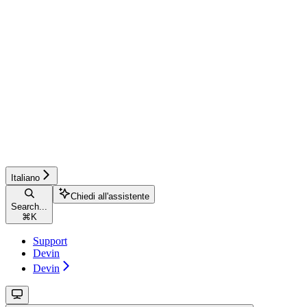
Italiano
Chiedi all'assistente
Search...
⌘
K
Support
Devin
Devin