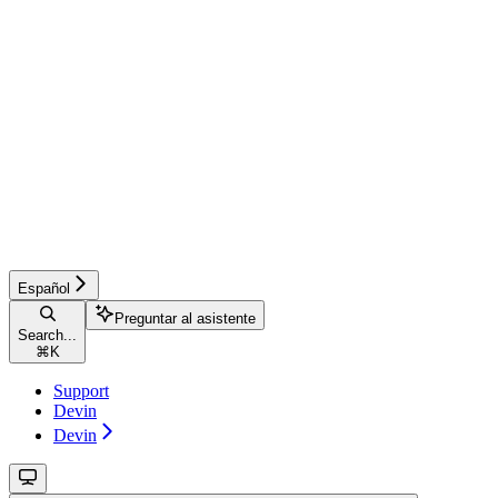
Español
Preguntar al asistente
Search...
⌘
K
Support
Devin
Devin