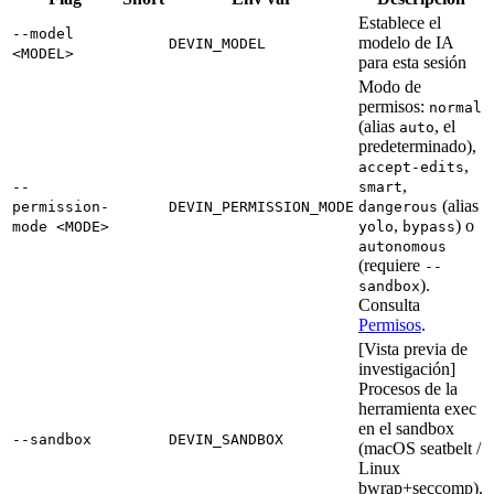
Establece el
--model
modelo de IA
DEVIN_MODEL
<MODEL>
para esta sesión
Modo de
permisos:
normal
(alias
, el
auto
predeterminado),
,
accept-edits
,
--
smart
(alias
permission-
DEVIN_PERMISSION_MODE
dangerous
,
) o
mode <MODE>
yolo
bypass
autonomous
(requiere
--
).
sandbox
Consulta
Permisos
.
[Vista previa de
investigación]
Procesos de la
herramienta exec
en el sandbox
--sandbox
DEVIN_SANDBOX
(macOS seatbelt /
Linux
bwrap+seccomp).