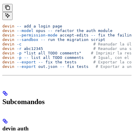
devin
 --
 add
 a
 login
 page
devin
 --model
 opus
 --
 refactor
 the
 auth
 module
devin
 --permission-mode
 accept-edits
 --
 fix
 the
 failing
devin
 --sandbox
 --
 run
 the
 migration
 script
devin
 -c
                              # Reanudar la últ
devin
 -r
 abc12345
                     # Reanudar una se
devin
 -p
 "list all TODO comments"
    # Imprimir la resp
devin
 -p
 --
 list
 all
 TODO
 comments
    # Igual, con el s
devin
 --export
 --
 fix
 the
 tests
       # Exportar la con
devin
 --export
 out.json
 --
 fix
 tests
   # Exportar a un 
Subcomandos
devin auth