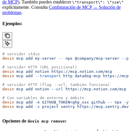
de MCP
). También puedes establecer
\"transport\": \"sse\"
explícitamente. Consulta
Configuración de MCP → Solución de
problemas
.
Ejemplos:
# servidor stdio
devin
 mcp
 add
 my-server
 --
 npx
 @company/mcp-server
 --po
# servidor HTTP (URL posicional)
devin
 mcp
 add
 notion
 https://mcp.notion.com/mcp
devin
 mcp
 add
 --transport
 http
 datadog-mcp
 https://mcp.
# servidor HTTP (flag --url, también funciona)
devin
 mcp
 add
 notion
 --url
 https://mcp.notion.com/mcp
# Con variables de entorno y ámbito
devin
 mcp
 add
 -e
 GITHUB_TOKEN=ghp_xxx
 github
 --
 npx
 -y
 
devin
 mcp
 add
 -s
 project
 sentry
 https://mcp.sentry.dev/
Opciones de
:
devin mcp remove