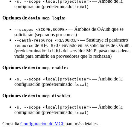
— Ámbito de la
-s, --scope <local|project|user>
configuración (predeterminado:
)
local
Opciones de
:
devin mcp login
— Ámbitos de OAuth que se
--scopes <SCOPE,SCOPE>
solicitarán (separados por comas)
— Sustituye el parámetro
--oauth-resource <RESOURCE>
de RFC 8707 enviado en las solicitudes de OAuth
resource
(predeterminado: la URL del servidor MCP; pasa una cadena
vacía para omitirlo en proveedores que lo rechazan)
Opciones de
:
devin mcp enable
— Ámbito de la
-s, --scope <local|project|user>
configuración (predeterminado:
)
local
Opciones de
:
devin mcp disable
— Ámbito de la
-s, --scope <local|project|user>
configuración (predeterminado:
)
local
Consulta
Configuración de MCP
para más detalles.