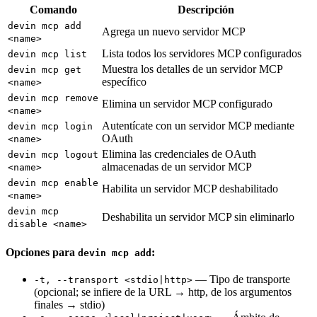
Comando
Descripción
devin mcp add
Agrega un nuevo servidor MCP
<name>
Lista todos los servidores MCP configurados
devin mcp list
Muestra los detalles de un servidor MCP
devin mcp get
específico
<name>
devin mcp remove
Elimina un servidor MCP configurado
<name>
Autentícate con un servidor MCP mediante
devin mcp login
OAuth
<name>
Elimina las credenciales de OAuth
devin mcp logout
almacenadas de un servidor MCP
<name>
devin mcp enable
Habilita un servidor MCP deshabilitado
<name>
devin mcp
Deshabilita un servidor MCP sin eliminarlo
disable <name>
Opciones para
:
devin mcp add
— Tipo de transporte
-t, --transport <stdio|http>
(opcional; se infiere de la URL → http, de los argumentos
finales → stdio)