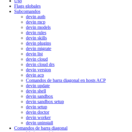
Uso
Flags globales
Subcomandos
devin auth
devin mcp
devin models
devin rules
devin skills
devin plugins
devin migrate
devin list
devin cloud
devin cloud drs
devin version
devin acp
Comandos de barra diagonal en hosts ACP
devin update
devin shell
devin sandbox
devin sandbox setup
devin setup
devin doctor
devin worker
devin uninstall
Comandos de barra diagonal