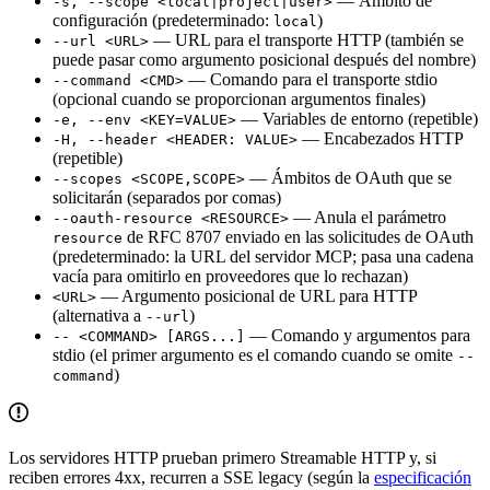
— Ámbito de
-s, --scope <local|project|user>
configuración (predeterminado:
)
local
— URL para el transporte HTTP (también se
--url <URL>
puede pasar como argumento posicional después del nombre)
— Comando para el transporte stdio
--command <CMD>
(opcional cuando se proporcionan argumentos finales)
— Variables de entorno (repetible)
-e, --env <KEY=VALUE>
— Encabezados HTTP
-H, --header <HEADER: VALUE>
(repetible)
— Ámbitos de OAuth que se
--scopes <SCOPE,SCOPE>
solicitarán (separados por comas)
— Anula el parámetro
--oauth-resource <RESOURCE>
de RFC 8707 enviado en las solicitudes de OAuth
resource
(predeterminado: la URL del servidor MCP; pasa una cadena
vacía para omitirlo en proveedores que lo rechazan)
— Argumento posicional de URL para HTTP
<URL>
(alternativa a
)
--url
— Comando y argumentos para
-- <COMMAND> [ARGS...]
stdio (el primer argumento es el comando cuando se omite
--
)
command
Los servidores HTTP prueban primero Streamable HTTP y, si
reciben errores 4xx, recurren a SSE legacy (según la
especificación