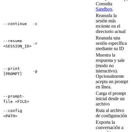
Consulta
Sandbox
.
Reanuda la
sesión más
--continue
-c
reciente en el
directorio actual
Reanuda una
--resume
sesión específica
-r
<SESSION_ID>
mediante su ID
Muestra la
respuesta y sale
(modo no
--print
interactivo).
-p
[PROMPT]
Opcionalmente
acepta un prompt
en línea.
Carga el prompt
--prompt-
inicial desde un
file <FILE>
archivo
Ruta al archivo
--config
de configuración
<PATH>
Exporta la
conversación a