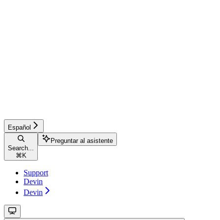
Español
Preguntar al asistente
Search...
⌘
K
Support
Devin
Devin