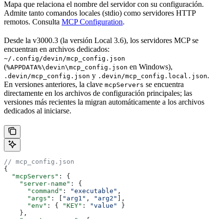
Mapa que relaciona el nombre del servidor con su configuración.
Admite tanto comandos locales (stdio) como servidores HTTP
remotos. Consulta
MCP Configuration
.
Desde la v3000.3 (la versión Local 3.6), los servidores MCP se
encuentran en archivos dedicados:
~/.config/devin/mcp_config.json
(
en Windows),
%APPDATA%\devin\mcp_config.json
y
.
.devin/mcp_config.json
.devin/mcp_config.local.json
En versiones anteriores, la clave
se encuentra
mcpServers
directamente en los archivos de configuración principales; las
versiones más recientes la migran automáticamente a los archivos
dedicados al iniciarse.
// mcp_config.json
{
  "mcpServers"
: {
    "server-name"
: {
      "command"
: 
"executable"
,
      "args"
: [
"arg1"
, 
"arg2"
],
      "env"
: { 
"KEY"
: 
"value"
 }
    },