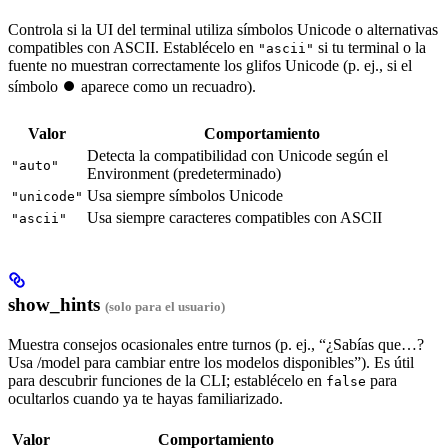
Controla si la UI del terminal utiliza símbolos Unicode o alternativas
compatibles con ASCII. Establécelo en
si tu terminal o la
"ascii"
fuente no muestran correctamente los glifos Unicode (p. ej., si el
símbolo ⏺ aparece como un recuadro).
Valor
Comportamiento
Detecta la compatibilidad con Unicode según el
"auto"
Environment (predeterminado)
Usa siempre símbolos Unicode
"unicode"
Usa siempre caracteres compatibles con ASCII
"ascii"
show_hints
(solo para el usuario)
Muestra consejos ocasionales entre turnos (p. ej., “¿Sabías que…?
Usa /model para cambiar entre los modelos disponibles”). Es útil
para descubrir funciones de la CLI; establécelo en
para
false
ocultarlos cuando ya te hayas familiarizado.
Valor
Comportamiento