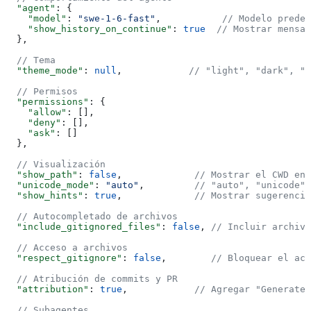
  "agent"
: {
    "model"
: 
"swe-1-6-fast"
,           
// Modelo predet
    "show_history_on_continue"
: 
true
  // Mostrar mensaj
  },
  // Tema
  "theme_mode"
: 
null
,            
// "light", "dark", "t
  // Permisos
  "permissions"
: {
    "allow"
: [],
    "deny"
: [],
    "ask"
: []
  },
  // Visualización
  "show_path"
: 
false
,             
// Mostrar el CWD en 
  "unicode_mode"
: 
"auto"
,         
// "auto", "unicode" 
  "show_hints"
: 
true
,             
// Mostrar sugerencia
  // Autocompletado de archivos
  "include_gitignored_files"
: 
false
, 
// Incluir archivo
  // Acceso a archivos
  "respect_gitignore"
: 
false
,        
// Bloquear el acc
  // Atribución de commits y PR
  "attribution"
: 
true
,            
// Agregar "Generated
  // Subagentes