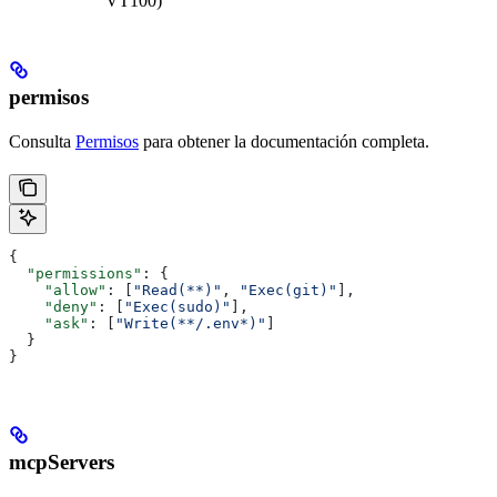
VT100)
permisos
Consulta
Permisos
para obtener la documentación completa.
{
  "permissions"
: {
    "allow"
: [
"Read(**)"
, 
"Exec(git)"
],
    "deny"
: [
"Exec(sudo)"
],
    "ask"
: [
"Write(**/.env*)"
]
  }
}
mcpServers