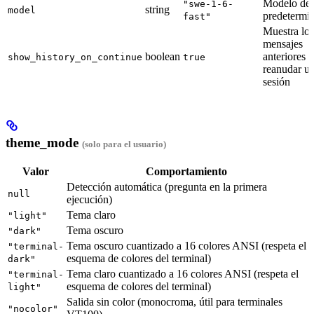
Modelo de
"swe-1-6-
string
model
predetermi
fast"
Muestra los
mensajes
boolean
anteriores a
show_history_on_continue
true
reanudar u
sesión
theme_mode
(solo para el usuario)
Valor
Comportamiento
Detección automática (pregunta en la primera
null
ejecución)
Tema claro
"light"
Tema oscuro
"dark"
Tema oscuro cuantizado a 16 colores ANSI (respeta el
"terminal-
esquema de colores del terminal)
dark"
Tema claro cuantizado a 16 colores ANSI (respeta el
"terminal-
esquema de colores del terminal)
light"
Salida sin color (monocroma, útil para terminales
"nocolor"