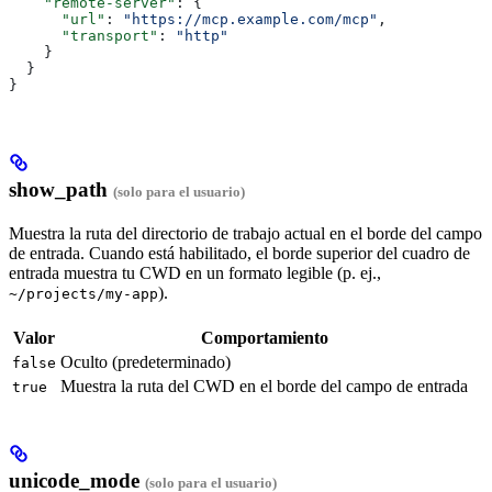
    "remote-server"
: {
      "url"
: 
"https://mcp.example.com/mcp"
,
      "transport"
: 
"http"
    }
  }
}
show_path
(solo para el usuario)
Muestra la ruta del directorio de trabajo actual en el borde del campo
de entrada. Cuando está habilitado, el borde superior del cuadro de
entrada muestra tu CWD en un formato legible (p. ej.,
).
~/projects/my-app
Valor
Comportamiento
Oculto (predeterminado)
false
Muestra la ruta del CWD en el borde del campo de entrada
true
unicode_mode
(solo para el usuario)