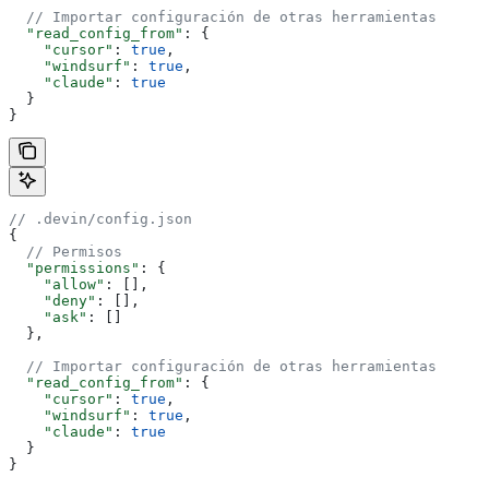
  // Importar configuración de otras herramientas
  "read_config_from"
: {
    "cursor"
: 
true
,
    "windsurf"
: 
true
,
    "claude"
: 
true
  }
}
// .devin/config.json
{
  // Permisos
  "permissions"
: {
    "allow"
: [],
    "deny"
: [],
    "ask"
: []
  },
  // Importar configuración de otras herramientas
  "read_config_from"
: {
    "cursor"
: 
true
,
    "windsurf"
: 
true
,
    "claude"
: 
true
  }
}