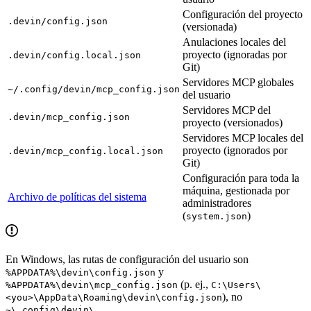
Configuración del proyecto
.devin/config.json
(versionada)
Anulaciones locales del
proyecto (ignoradas por
.devin/config.local.json
Git)
Servidores MCP globales
~/.config/devin/mcp_config.json
del usuario
Servidores MCP del
.devin/mcp_config.json
proyecto (versionados)
Servidores MCP locales del
proyecto (ignorados por
.devin/mcp_config.local.json
Git)
Configuración para toda la
máquina, gestionada por
Archivo de políticas del sistema
administradores
(
)
system.json
En Windows, las rutas de configuración del usuario son
y
%APPDATA%\devin\config.json
(p. ej.,
%APPDATA%\devin\mcp_config.json
C:\Users\
), no
<you>\AppData\Roaming\devin\config.json
.
~\.config\devin\