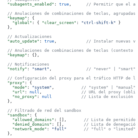
  "subagents_enabled"
: 
true
,      
// Permitir que el ag
  // Anulaciones de combinaciones de teclas, agrupadas 
  "keymap"
: {
    "global"
: { 
"clear_screen"
: 
"ctrl-shift-k"
 }
  },
  // Actualizaciones
  "auto_update"
: 
true
,            
// Instalar nuevas ve
  // Anulaciones de combinaciones de teclas (contexto -
  "keymap"
: {},
  // Notificaciones
  "notify"
: 
"smart"
,              
// "never" | "smart" 
  // Configuración del proxy para el tráfico HTTP de la
  "proxy"
: {
    "mode"
: 
"system"
,           
// "system" | "manual" 
    "url"
: 
null
,                
// URL del proxy (oblig
    "no_proxy"
: 
null
            // Lista de exclusión s
  },
  // Filtrado de red del sandbox
  "sandbox"
: {
    "allowed_domains"
: [],       
// Lista de permitidos
    "denied_domains"
: [],        
// Lista de denegación
    "network_mode"
: 
"full"
       // "full" o "limited" 
  },