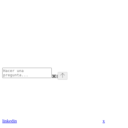
⌘
I
linkedin
x