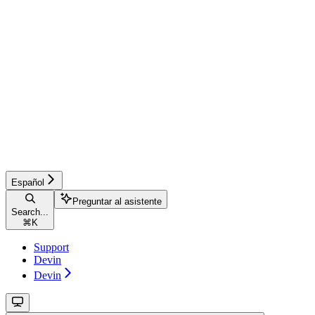
Español
Preguntar al asistente
Search...
⌘
K
Support
Devin
Devin