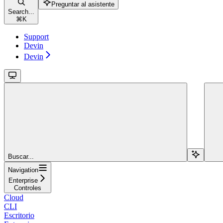
Preguntar al asistente
Search...
⌘
K
Support
Devin
Devin
Buscar...
Navigation
Enterprise
Controles
Cloud
CLI
Escritorio