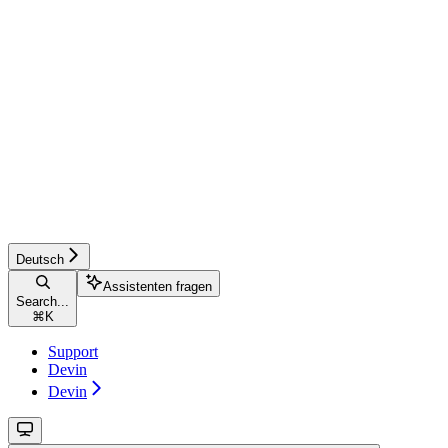
Deutsch
Assistenten fragen
Search...
⌘
K
Support
Devin
Devin