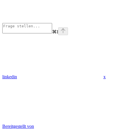
⌘
I
linkedin
x
Bereitgestellt von