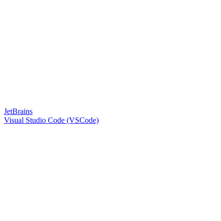
JetBrains
Visual Studio Code (VSCode)