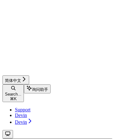
简体中文
询问助手
Search...
⌘
K
Support
Devin
Devin