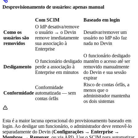
Desprovisionamento de usuários: apenas manual
Com SCIM
Baseado em login
O IdP desativa/remove
Como os
o usuário → o Devin
Desativar/remover um
usuários são
remove imediatamente
usuário no IdP não faz
removidos
sua associação à
nada no Devin
Enterprise
O funcionário desligado
O funcionário desligado
mantém o acesso até ser
Desligamento
perde a associação à
removido manualmente
Enterprise em minutos
do Devin e sua sessão
expirar
Risco de contas órfãs, a
Conformidade
menos que o
Conformidade
automatizada — sem
administrador mantenha
contas órfãs
os dois sistemas
Esta é a maior lacuna operacional do provisionamento baseado em
login. Ao desligar um funcionário, o administrador deve removê-lo
separadamente do Devin (
Configurações → Enterprise →
Membros → Remover
, ou via API). Use o SCIM para automatizar