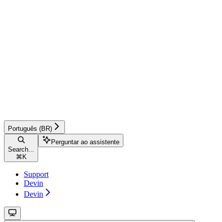
Português (BR)
Perguntar ao assistente
Search...
⌘
K
Support
Devin
Devin