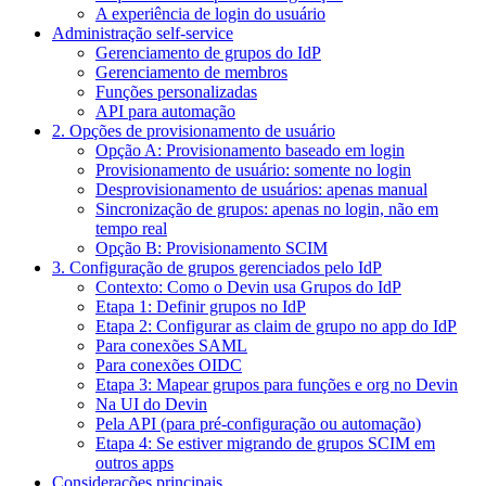
A experiência de login do usuário
Administração self-service
Gerenciamento de grupos do IdP
Gerenciamento de membros
Funções personalizadas
API para automação
2. Opções de provisionamento de usuário
Opção A: Provisionamento baseado em login
Provisionamento de usuário: somente no login
Desprovisionamento de usuários: apenas manual
Sincronização de grupos: apenas no login, não em
tempo real
Opção B: Provisionamento SCIM
3. Configuração de grupos gerenciados pelo IdP
Contexto: Como o Devin usa Grupos do IdP
Etapa 1: Definir grupos no IdP
Etapa 2: Configurar as claim de grupo no app do IdP
Para conexões SAML
Para conexões OIDC
Etapa 3: Mapear grupos para funções e org no Devin
Na UI do Devin
Pela API (para pré-configuração ou automação)
Etapa 4: Se estiver migrando de grupos SCIM em
outros apps
Considerações principais