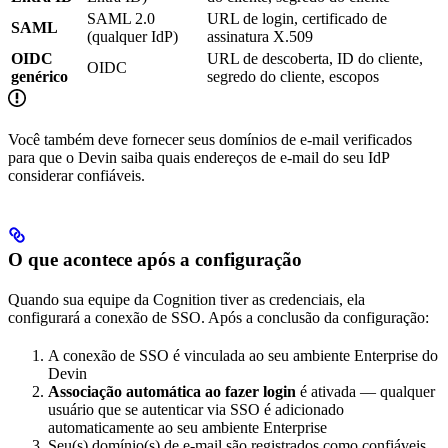
SAML 2.0
URL de login, certificado de
SAML
(qualquer IdP)
assinatura X.509
OIDC
URL de descoberta, ID do cliente,
OIDC
genérico
segredo do cliente, escopos
Você também deve fornecer seus domínios de e-mail verificados
para que o Devin saiba quais endereços de e-mail do seu IdP
considerar confiáveis.
O que acontece após a configuração
Quando sua equipe da Cognition tiver as credenciais, ela
configurará a conexão de SSO. Após a conclusão da configuração:
A conexão de SSO é vinculada ao seu ambiente Enterprise do
Devin
Associação automática ao fazer login
é ativada — qualquer
usuário que se autenticar via SSO é adicionado
automaticamente ao seu ambiente Enterprise
Seu(s) domínio(s) de e-mail são registrados como confiáveis