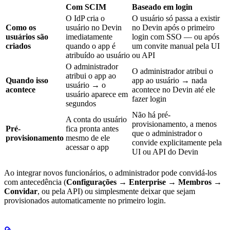
Com SCIM
Baseado em login
O IdP cria o
O usuário só passa a existir
Como os
usuário no Devin
no Devin após o primeiro
usuários são
imediatamente
login com SSO — ou após
criados
quando o app é
um convite manual pela UI
atribuído ao usuário
ou API
O administrador
O administrador atribui o
atribui o app ao
Quando isso
app ao usuário → nada
usuário → o
acontece
acontece no Devin até ele
usuário aparece em
fazer login
segundos
Não há pré-
A conta do usuário
provisionamento, a menos
Pré-
fica pronta antes
que o administrador o
provisionamento
mesmo de ele
convide explicitamente pela
acessar o app
UI ou API do Devin
Ao integrar novos funcionários, o administrador pode convidá-los
com antecedência (
Configurações → Enterprise → Membros →
Convidar
, ou pela API) ou simplesmente deixar que sejam
provisionados automaticamente no primeiro login.