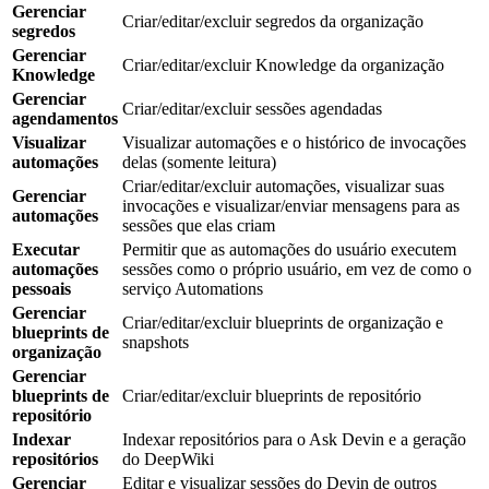
Gerenciar
Criar/editar/excluir segredos da organização
segredos
Gerenciar
Criar/editar/excluir Knowledge da organização
Knowledge
Gerenciar
Criar/editar/excluir sessões agendadas
agendamentos
Visualizar
Visualizar automações e o histórico de invocações
automações
delas (somente leitura)
Criar/editar/excluir automações, visualizar suas
Gerenciar
invocações e visualizar/enviar mensagens para as
automações
sessões que elas criam
Executar
Permitir que as automações do usuário executem
automações
sessões como o próprio usuário, em vez de como o
pessoais
serviço Automations
Gerenciar
Criar/editar/excluir blueprints de organização e
blueprints de
snapshots
organização
Gerenciar
blueprints de
Criar/editar/excluir blueprints de repositório
repositório
Indexar
Indexar repositórios para o Ask Devin e a geração
repositórios
do DeepWiki
Gerenciar
Editar e visualizar sessões do Devin de outros