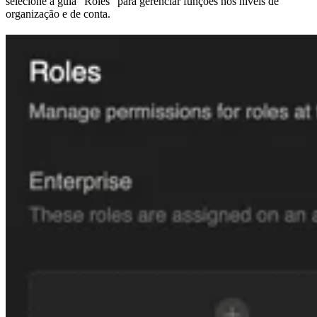
selecione a guia “Roles” para gerenciar funções nos níveis de
organização e de conta.