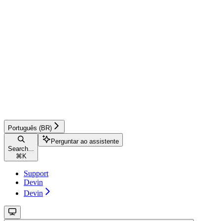
Português (BR)
Perguntar ao assistente
Search...
⌘
K
Support
Devin
Devin