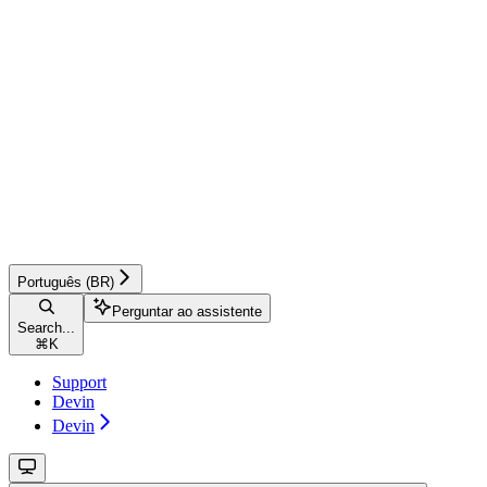
Português (BR)
Perguntar ao assistente
Search...
⌘
K
Support
Devin
Devin