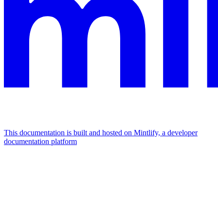
This documentation is built and hosted on Mintlify, a developer
documentation platform
Assistant
Responses
are
generated