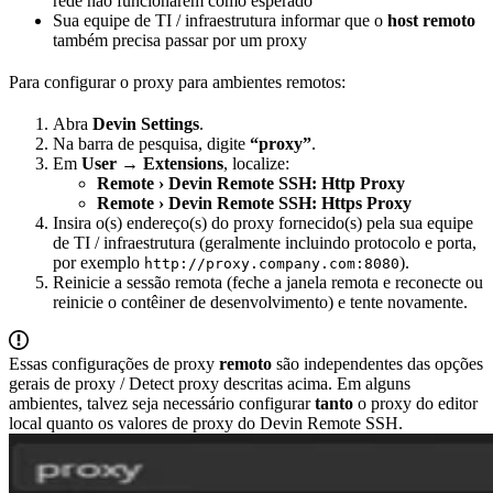
rede não funcionarem como esperado
Sua equipe de TI / infraestrutura informar que o
host remoto
também precisa passar por um proxy
Para configurar o proxy para ambientes remotos:
Abra
Devin Settings
.
Na barra de pesquisa, digite
“proxy”
.
Em
User → Extensions
, localize:
Remote › Devin Remote SSH: Http Proxy
Remote › Devin Remote SSH: Https Proxy
Insira o(s) endereço(s) do proxy fornecido(s) pela sua equipe
de TI / infraestrutura (geralmente incluindo protocolo e porta,
por exemplo
).
http://proxy.company.com:8080
Reinicie a sessão remota (feche a janela remota e reconecte ou
reinicie o contêiner de desenvolvimento) e tente novamente.
Essas configurações de proxy
remoto
são independentes das opções
gerais de proxy / Detect proxy descritas acima. Em alguns
ambientes, talvez seja necessário configurar
tanto
o proxy do editor
local quanto os valores de proxy do Devin Remote SSH.