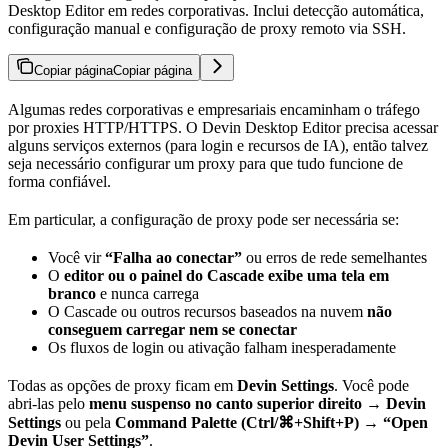
Desktop Editor em redes corporativas. Inclui detecção automática,
configuração manual e configuração de proxy remoto via SSH.
Copiar página
Copiar página
Algumas redes corporativas e empresariais encaminham o tráfego
por proxies HTTP/HTTPS. O Devin Desktop Editor precisa acessar
alguns serviços externos (para login e recursos de IA), então talvez
seja necessário configurar um proxy para que tudo funcione de
forma confiável.
Em particular, a configuração de proxy pode ser necessária se:
Você vir
“Falha ao conectar”
ou erros de rede semelhantes
O
editor ou o painel do Cascade exibe uma tela em
branco
e nunca carrega
O Cascade ou outros recursos baseados na nuvem
não
conseguem carregar nem se conectar
Os fluxos de login ou ativação falham inesperadamente
Todas as opções de proxy ficam em
Devin Settings
. Você pode
abri-las pelo
menu suspenso no canto superior direito → Devin
Settings
ou pela
Command Palette (Ctrl/⌘+Shift+P) → “Open
Devin User Settings”
.