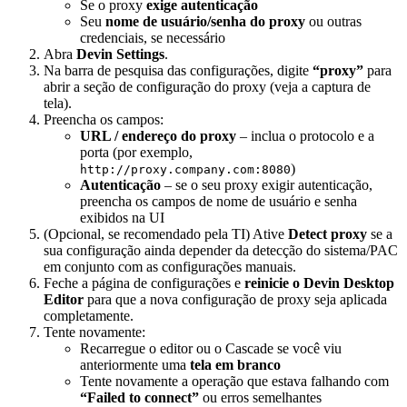
Se o proxy
exige autenticação
Seu
nome de usuário/senha do proxy
ou outras
credenciais, se necessário
Abra
Devin Settings
.
Na barra de pesquisa das configurações, digite
“proxy”
para
abrir a seção de configuração do proxy (veja a captura de
tela).
Preencha os campos:
URL / endereço do proxy
– inclua o protocolo e a
porta (por exemplo,
)
http://proxy.company.com:8080
Autenticação
– se o seu proxy exigir autenticação,
preencha os campos de nome de usuário e senha
exibidos na UI
(Opcional, se recomendado pela TI) Ative
Detect proxy
se a
sua configuração ainda depender da detecção do sistema/PAC
em conjunto com as configurações manuais.
Feche a página de configurações e
reinicie o Devin Desktop
Editor
para que a nova configuração de proxy seja aplicada
completamente.
Tente novamente:
Recarregue o editor ou o Cascade se você viu
anteriormente uma
tela em branco
Tente novamente a operação que estava falhando com
“Failed to connect”
ou erros semelhantes