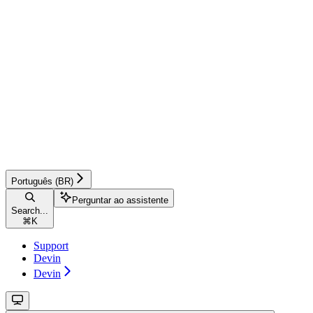
Português (BR)
Perguntar ao assistente
Search...
⌘
K
Support
Devin
Devin