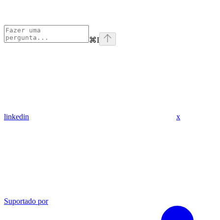
⌘
I
linkedin
x
Suportado por