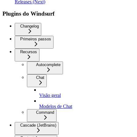
Releases (Next)
Plugins do Windsurf
Changelog
Primeiros passos
Recursos
Autocomplete
Chat
Visão geral
Modelos de Chat
Command
Cascade (JetBrains)