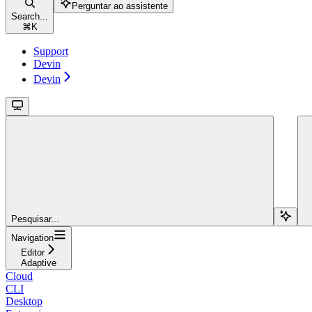
Perguntar ao assistente
Search...
⌘
K
Support
Devin
Devin
Pesquisar...
Navigation
Editor
Adaptive
Cloud
CLI
Desktop