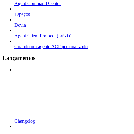
Agent Command Center
Espaços
Devin
Agent Client Protocol (prévia)
Criando um agente ACP personalizado
Lançamentos
Changelog