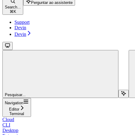
Perguntar ao assistente
Search...
⌘
K
Support
Devin
Devin
Pesquisar...
Navigation
Editor
Terminal
Cloud
CLI
Desktop