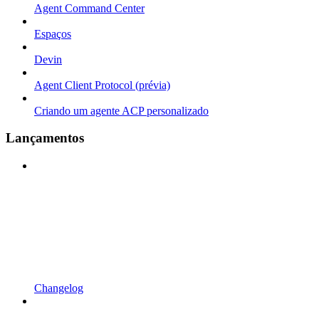
Agent Command Center
Espaços
Devin
Agent Client Protocol (prévia)
Criando um agente ACP personalizado
Lançamentos
Changelog