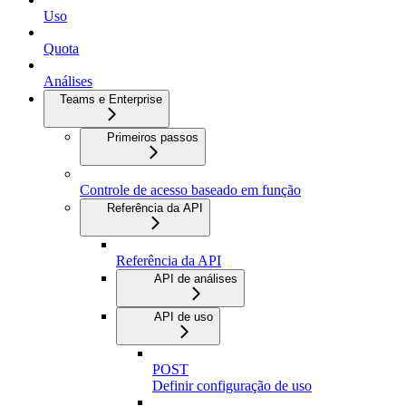
Uso
Quota
Análises
Teams e Enterprise
Primeiros passos
Controle de acesso baseado em função
Referência da API
Referência da API
API de análises
API de uso
POST
Definir configuração de uso