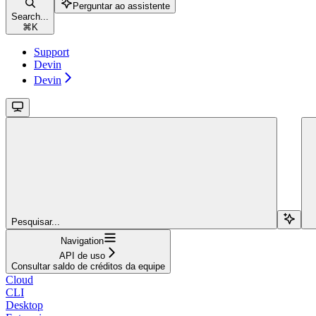
Perguntar ao assistente
Search...
⌘
K
Support
Devin
Devin
Pesquisar...
Navigation
API de uso
Consultar saldo de créditos da equipe
Cloud
CLI
Desktop