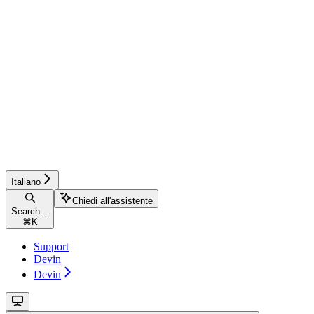
Italiano
Chiedi all'assistente
Search...
⌘
K
Support
Devin
Devin