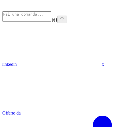
⌘
I
linkedin
x
Offerto da