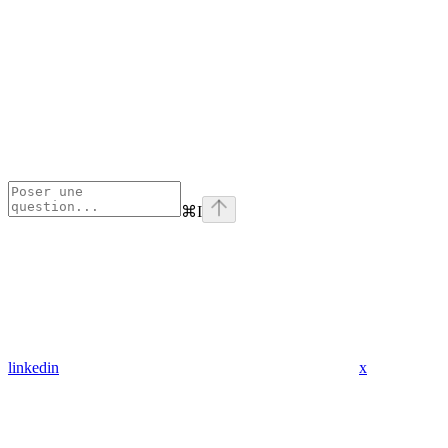
⌘
I
linkedin
x