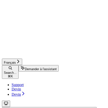
Français
Demander à l'assistant
Search...
⌘
K
Support
Devin
Devin