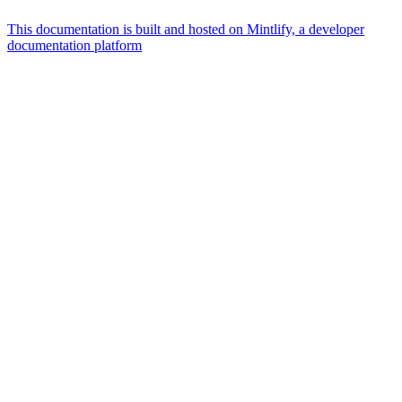
This documentation is built and hosted on Mintlify, a developer
documentation platform
Assistant
Responses
are
generated
using
AI
and
may
contain
mistakes.