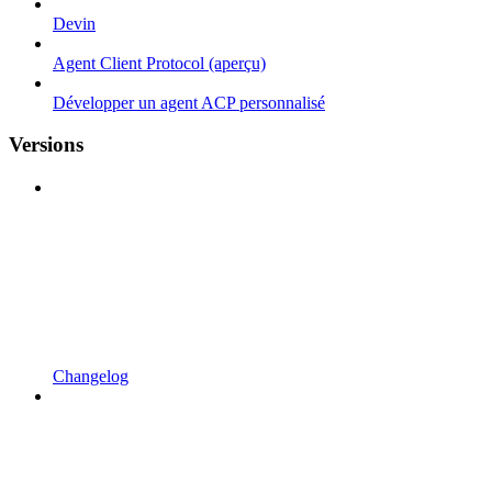
Devin
Agent Client Protocol (aperçu)
Développer un agent ACP personnalisé
Versions
Changelog