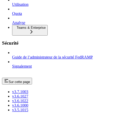
Utilisation
Quota
Analyse
Teams & Enterprise
Sécurité
Guide de l’administrateur de la sécurité FedRAMP
Signalement
Sur cette page
v3.7.1003
v3.6.1027
v3.6.1022
v3.6.1000
v3.5.1015