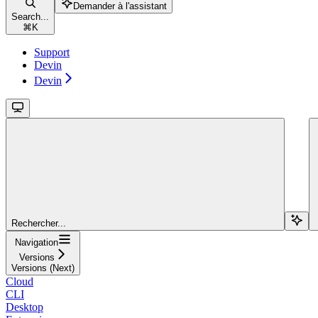
Demander à l'assistant
Search...
⌘
K
Support
Devin
Devin
Rechercher...
Navigation
Versions
Versions (Next)
Cloud
CLI
Desktop