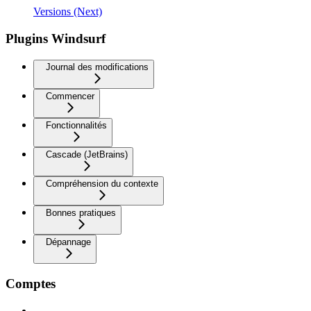
Versions (Next)
Plugins Windsurf
Journal des modifications
Commencer
Fonctionnalités
Cascade (JetBrains)
Compréhension du contexte
Bonnes pratiques
Dépannage
Comptes