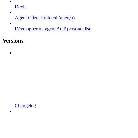
Devin
Agent Client Protocol (aperçu)
Développer un agent ACP personnalisé
Versions
Changelog