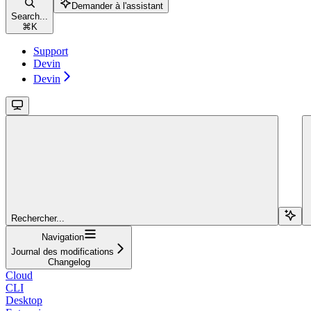
Demander à l'assistant
Search...
⌘
K
Support
Devin
Devin
Rechercher...
Navigation
Journal des modifications
Changelog
Cloud
CLI
Desktop