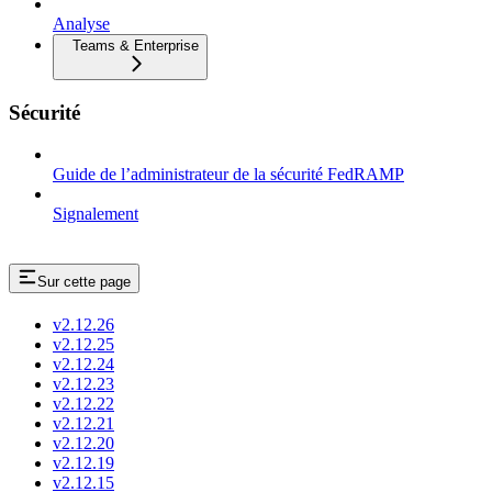
Analyse
Teams & Enterprise
Sécurité
Guide de l’administrateur de la sécurité FedRAMP
Signalement
Sur cette page
v2.12.26
v2.12.25
v2.12.24
v2.12.23
v2.12.22
v2.12.21
v2.12.20
v2.12.19
v2.12.15