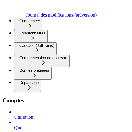
Journal des modifications (préversion)
Commencer
Fonctionnalités
Cascade (JetBrains)
Compréhension du contexte
Bonnes pratiques
Dépannage
Comptes
Utilisation
Quota