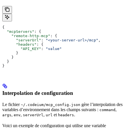
{
  "mcpServers"
: {
    "remote-http-mcp"
: {
      "serverUrl"
: 
"<your-server-url>/mcp"
,
      "headers"
: {
        "API_KEY"
: 
"value"
      }
    }
  }
}
Interpolation de configuration
Le fichier
gère l’interpolation des
~/.codeium/mcp_config.json
variables d’environnement dans les champs suivants :
,
command
,
,
,
et
.
args
env
serverUrl
url
headers
Voici un exemple de configuration qui utilise une variable