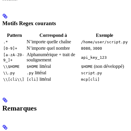
Motifs Regex courants
Pattern
Correspond à
Exemple
N’importe quelle chaîne
.*
/home/user/script.py
N’importe quel nombre
,
[0-9]+
8080
3000
Alphanumérique + trait de
[a-zA-Z0-
api_key_123
soulignement
9_]+
littéral
(non développé)
\\$HOME
$HOME
$HOME
littéral
\\.py
.py
script.py
littéral
\\[cli\\]
[cli]
mcp[cli]
Remarques