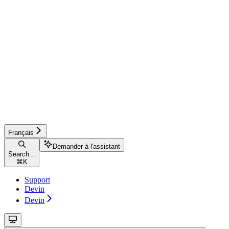
Français
Demander à l'assistant
Search...
⌘
K
Support
Devin
Devin