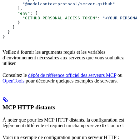
        "@modelcontextprotocol/server-github"
      ],
      "env"
: {
        "GITHUB_PERSONAL_ACCESS_TOKEN"
: 
"<YOUR_PERSONAL
      }
    }
  }
}
Veillez à fournir les arguments requis et les variables
d’environnement nécessaires aux serveurs que vous souhaitez
utiliser.
Consultez le
dépôt de référence officiel des serveurs MCP
ou
OpenTools
pour découvrir quelques exemples de serveurs.
MCP HTTP distants
À noter que pour les MCP HTTP distants, la configuration est
légèrement différente et requiert un champ
ou
.
serverUrl
url
Voici un exemple de configuration pour un serveur HTTP :