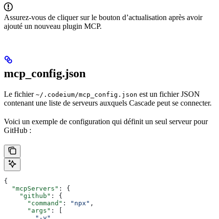
Assurez-vous de cliquer sur le bouton d’actualisation après avoir
ajouté un nouveau plugin MCP.
mcp_config.json
Le fichier
est un fichier JSON
~/.codeium/mcp_config.json
contenant une liste de serveurs auxquels Cascade peut se connecter.
Voici un exemple de configuration qui définit un seul serveur pour
GitHub :
{
  "mcpServers"
: {
    "github"
: {
      "command"
: 
"npx"
,
      "args"
: [
        "-y"
,