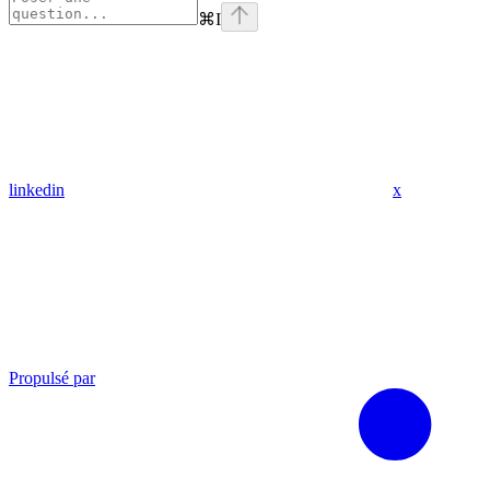
⌘
I
linkedin
x
Propulsé par