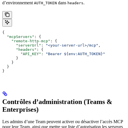
d’environnement
dans
.
AUTH_TOKEN
headers
{
  "mcpServers"
: {
    "remote-http-mcp"
: {
      "serverUrl"
: 
"<your-server-url>/mcp"
,
      "headers"
: {
        "API_KEY"
: 
"Bearer ${env:AUTH_TOKEN}"
      }
    }
  }
}
Contrôles d’administration (Teams &
Enterprises)
Les admins d’une Team peuvent activer ou désactiver l’accès MCP
pour leur Team, ainsi que mettre sur liste d’autorisation les serveurs