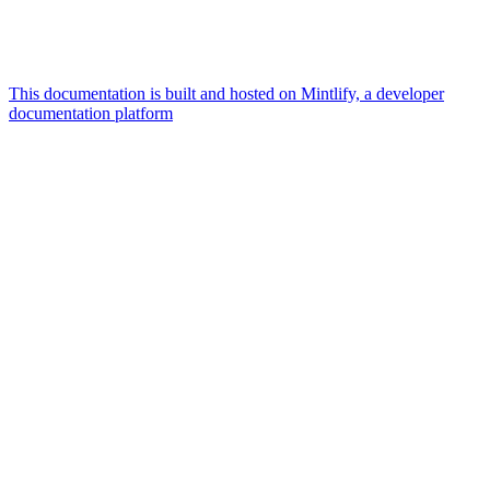
This documentation is built and hosted on Mintlify, a developer
documentation platform
Assistant
Responses
are
generated
using
AI
and
may
contain
mistakes.