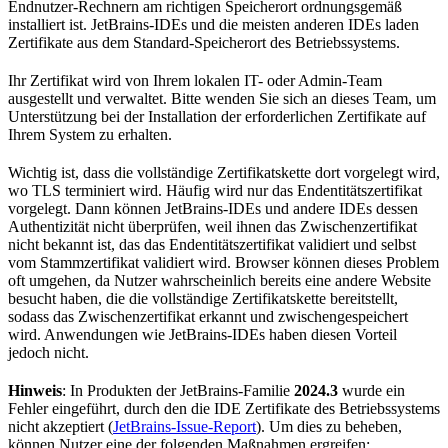
Endnutzer-Rechnern am richtigen Speicherort ordnungsgemäß
installiert ist. JetBrains-IDEs und die meisten anderen IDEs laden
Zertifikate aus dem Standard-Speicherort des Betriebssystems.
Ihr Zertifikat wird von Ihrem lokalen IT- oder Admin-Team
ausgestellt und verwaltet. Bitte wenden Sie sich an dieses Team, um
Unterstützung bei der Installation der erforderlichen Zertifikate auf
Ihrem System zu erhalten.
Wichtig ist, dass die vollständige Zertifikatskette dort vorgelegt wird,
wo TLS terminiert wird. Häufig wird nur das Endentitätszertifikat
vorgelegt. Dann können JetBrains-IDEs und andere IDEs dessen
Authentizität nicht überprüfen, weil ihnen das Zwischenzertifikat
nicht bekannt ist, das das Endentitätszertifikat validiert und selbst
vom Stammzertifikat validiert wird. Browser können dieses Problem
oft umgehen, da Nutzer wahrscheinlich bereits eine andere Website
besucht haben, die die vollständige Zertifikatskette bereitstellt,
sodass das Zwischenzertifikat erkannt und zwischengespeichert
wird. Anwendungen wie JetBrains-IDEs haben diesen Vorteil
jedoch nicht.
Hinweis
: In Produkten der JetBrains-Familie
2024.3
wurde ein
Fehler eingeführt, durch den die IDE Zertifikate des Betriebssystems
nicht akzeptiert (
JetBrains-Issue-Report
). Um dies zu beheben,
können Nutzer eine der folgenden Maßnahmen ergreifen: