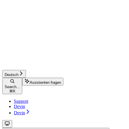
Deutsch
Assistenten fragen
Search...
⌘
K
Support
Devin
Devin