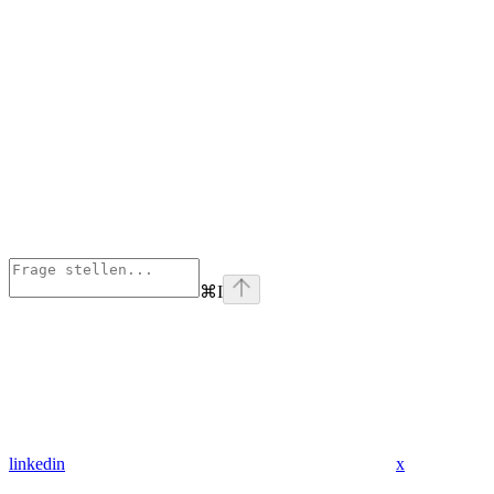
⌘
I
linkedin
x