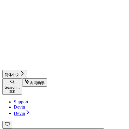
简体中文
询问助手
Search...
⌘
K
Support
Devin
Devin