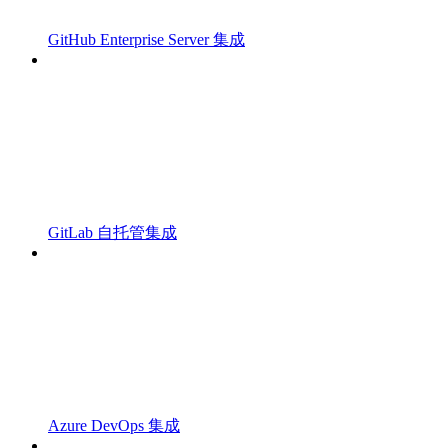
GitHub Enterprise Server 集成
GitLab 自托管集成
Azure DevOps 集成