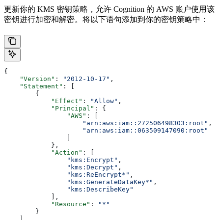
更新你的 KMS 密钥策略，允许 Cognition 的 AWS 账户使用该
密钥进行加密和解密。将以下语句添加到你的密钥策略中：
{
    "Version"
: 
"2012-10-17"
,
    "Statement"
: [
        {
            "Effect"
: 
"Allow"
,
            "Principal"
: {
                "AWS"
: [
                    "arn:aws:iam::272506498303:root"
,
                    "arn:aws:iam::063509147090:root"
                ]
            },
            "Action"
: [
                "kms:Encrypt"
,
                "kms:Decrypt"
,
                "kms:ReEncrypt*"
,
                "kms:GenerateDataKey*"
,
                "kms:DescribeKey"
            ],
            "Resource"
: 
"*"
        }
    ]