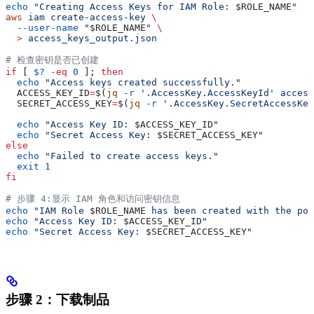
echo
 "Creating Access Keys for IAM Role: 
$ROLE_NAME
"
aws
 iam
 create-access-key
 \
  --user-name
 "
$ROLE_NAME
"
 \
  >
 access_keys_output.json
# 检查密钥是否已创建
if
 [ 
$?
 -eq
 0
 ]; 
then
  echo
 "Access keys created successfully."
  ACCESS_KEY_ID
=
$(
jq
 -r
 '.AccessKey.AccessKeyId'
 access
  SECRET_ACCESS_KEY
=
$(
jq
 -r
 '.AccessKey.SecretAccessKey
  echo
 "Access Key ID: 
$ACCESS_KEY_ID
"
  echo
 "Secret Access Key: 
$SECRET_ACCESS_KEY
"
else
  echo
 "Failed to create access keys."
  exit
 1
fi
# 步骤 4:显示 IAM 角色和访问密钥信息
echo
 "IAM Role 
$ROLE_NAME
 has been created with the pol
echo
 "Access Key ID: 
$ACCESS_KEY_ID
"
echo
 "Secret Access Key: 
$SECRET_ACCESS_KEY
"
步骤 2：下载制品