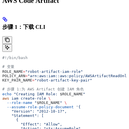
AWS Code Artifact
步骤 1：下载 CLI
#!/bin/bash
# 变量
ROLE_NAME
=
"robot-artifact-iam-role"
POLICY_ARN
=
"arn:aws:iam::aws:policy/AWSArtifactReadOnly
KEY_PAIR_NAME
=
"robot-artifact-key-pair"
# 步骤 1:为 AWS Artifact 创建 IAM 角色
echo
 "Creating IAM Role: 
$ROLE_NAME
"
aws
 iam
 create-role
 \
  --role-name
 "
$ROLE_NAME
"
 \
  --assume-role-policy-document
 '{
    "Version": "2012-10-17",
    "Statement": [
      {
        "Effect": "Allow",
        "Action": "sts:AssumeRole",