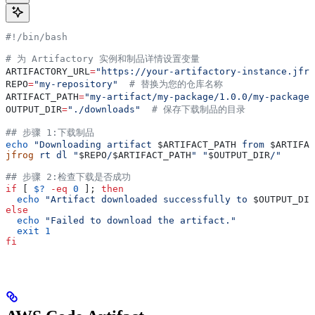
#!/bin/bash
# 为 Artifactory 实例和制品详情设置变量
ARTIFACTORY_URL
=
"https://your-artifactory-instance.jfro
REPO
=
"my-repository"
  # 替换为您的仓库名称
ARTIFACT_PATH
=
"my-artifact/my-package/1.0.0/my-package-
OUTPUT_DIR
=
"./downloads"
  # 保存下载制品的目录
## 步骤 1:下载制品
echo
 "Downloading artifact 
$ARTIFACT_PATH
 from 
$ARTIFAC
jfrog
 rt
 dl
 "
$REPO
/
$ARTIFACT_PATH
"
 "
$OUTPUT_DIR
/"
## 步骤 2:检查下载是否成功
if
 [ 
$?
 -eq
 0
 ]; 
then
  echo
 "Artifact downloaded successfully to 
$OUTPUT_DIR
else
  echo
 "Failed to download the artifact."
  exit
 1
fi