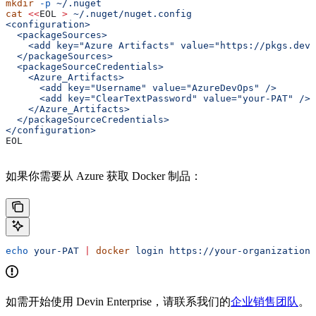
mkdir
 -p
 ~/.nuget
cat
 <<
EOL
 >
 ~/.nuget/nuget.config
<configuration>
  <packageSources>
    <add key="Azure Artifacts" value="https://pkgs.dev.
  </packageSources>
  <packageSourceCredentials>
    <Azure_Artifacts>
      <add key="Username" value="AzureDevOps" />
      <add key="ClearTextPassword" value="your-PAT" />
    </Azure_Artifacts>
  </packageSourceCredentials>
</configuration>
EOL
如果你需要从 Azure 获取 Docker 制品：
echo
 your-PAT
 |
 docker
 login
 https://your-organization-
如需开始使用 Devin Enterprise，请联系我们的
企业销售团队
。