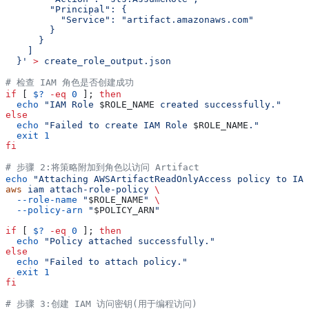
        "Principal": {
          "Service": "artifact.amazonaws.com"
        }
      }
    ]
  }'
 >
 create_role_output.json
# 检查 IAM 角色是否创建成功
if
 [ 
$?
 -eq
 0
 ]; 
then
  echo
 "IAM Role 
$ROLE_NAME
 created successfully."
else
  echo
 "Failed to create IAM Role 
$ROLE_NAME
."
  exit
 1
fi
# 步骤 2:将策略附加到角色以访问 Artifact
echo
 "Attaching AWSArtifactReadOnlyAccess policy to IAM
aws
 iam
 attach-role-policy
 \
  --role-name
 "
$ROLE_NAME
"
 \
  --policy-arn
 "
$POLICY_ARN
"
if
 [ 
$?
 -eq
 0
 ]; 
then
  echo
 "Policy attached successfully."
else
  echo
 "Failed to attach policy."
  exit
 1
fi
# 步骤 3:创建 IAM 访问密钥(用于编程访问)