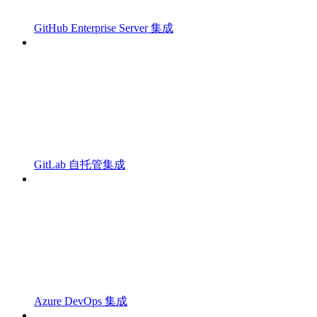
GitHub Enterprise Server 集成
GitLab 自托管集成
Azure DevOps 集成