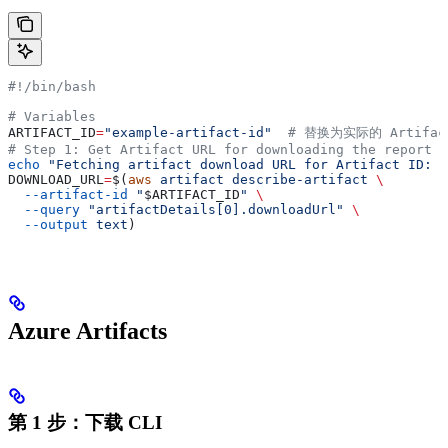
#!/bin/bash
# Variables
ARTIFACT_ID
=
"example-artifact-id"
  # 替换为实际的 Artifac
# Step 1: Get Artifact URL for downloading the report
echo
 "Fetching artifact download URL for Artifact ID: 
$
DOWNLOAD_URL
=
$(
aws
 artifact
 describe-artifact
 \
  --artifact-id
 "
$ARTIFACT_ID
"
 \
  --query
 "artifactDetails[0].downloadUrl"
 \
  --output
 text
)
Azure Artifacts
第 1 步：下载 CLI