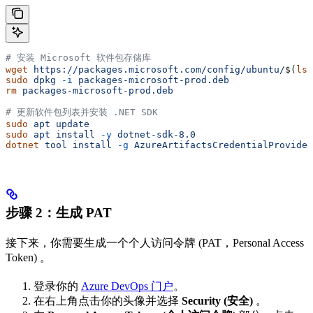
# 安装 Microsoft 软件包存储库
wget
 https://packages.microsoft.com/config/ubuntu/
$(
lsb
sudo
 dpkg
 -i
 packages-microsoft-prod.deb
rm
 packages-microsoft-prod.deb
# 更新软件包列表并安装 .NET SDK
sudo
 apt
 update
sudo
 apt
 install
 -y
 dotnet-sdk-8.0
dotnet
 tool
 install
 -g
 AzureArtifactsCredentialProvider
步骤 2：生成 PAT
接下来，你需要生成一个个人访问令牌 (PAT，Personal Access
Token) 。
登录你的
Azure DevOps 门户
。
在右上角点击你的头像并选择
Security (安全)
。