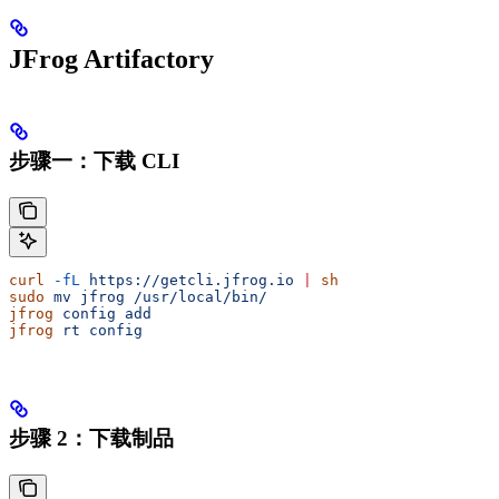
JFrog Artifactory
步骤一：下载 CLI
curl
 -fL
 https://getcli.jfrog.io
 |
 sh
sudo
 mv
 jfrog
 /usr/local/bin/
jfrog
 config
 add
jfrog
 rt
 config
步骤 2：下载制品