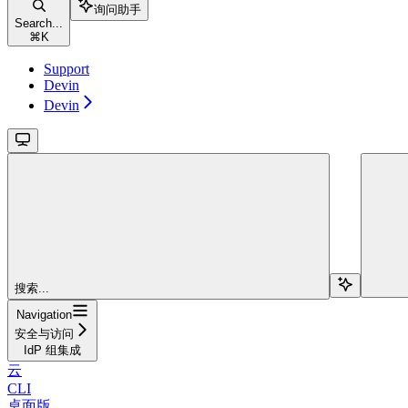
询问助手
Search...
⌘
K
Support
Devin
Devin
搜索...
Navigation
安全与访问
IdP 组集成
云
CLI
桌面版