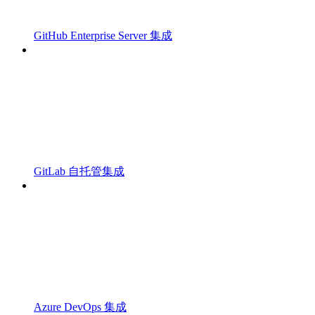
GitHub Enterprise Server 集成
GitLab 自托管集成
Azure DevOps 集成