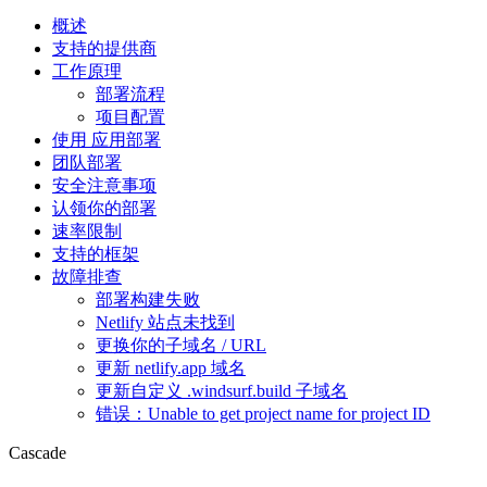
概述
支持的提供商
工作原理
部署流程
项目配置
使用 应用部署
团队部署
安全注意事项
认领你的部署
速率限制
支持的框架
故障排查
部署构建失败
Netlify 站点未找到
更换你的子域名 / URL
更新 netlify.app 域名
更新自定义 .windsurf.build 子域名
错误：Unable to get project name for project ID
Cascade