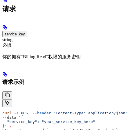
请求
service_key
string
必填
你的拥有“Billing Read”权限的服务密钥
请求示例
curl
 -X
 POST
 --header
 "Content-Type: application/json"
 
--data 
'{
  "service_key": "your_service_key_here"
}'
 \