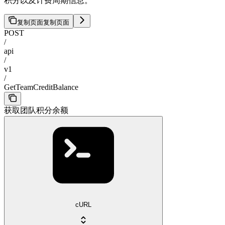
积分以及计费周期信息。
复制页面
复制页面
POST
/
api
/
v1
/
GetTeamCreditBalance
获取团队积分余额
cURL