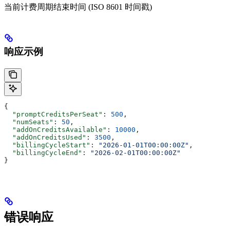
当前计费周期结束时间 (ISO 8601 时间戳)
响应示例
{
  "promptCreditsPerSeat"
: 
500
,
  "numSeats"
: 
50
,
  "addOnCreditsAvailable"
: 
10000
,
  "addOnCreditsUsed"
: 
3500
,
  "billingCycleStart"
: 
"2026-01-01T00:00:00Z"
,
  "billingCycleEnd"
: 
"2026-02-01T00:00:00Z"
}
错误响应