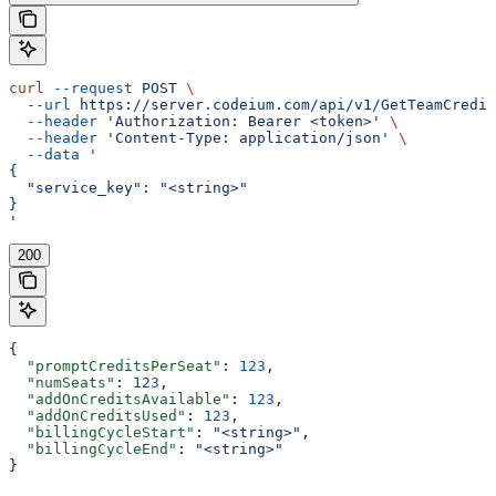
curl
 --request
 POST
 \
  --url
 https://server.codeium.com/api/v1/GetTeamCredit
  --header
 'Authorization: Bearer <token>'
 \
  --header
 'Content-Type: application/json'
 \
  --data
 '
{
  "service_key": "<string>"
}
'
200
{
  "promptCreditsPerSeat"
: 
123
,
  "numSeats"
: 
123
,
  "addOnCreditsAvailable"
: 
123
,
  "addOnCreditsUsed"
: 
123
,
  "billingCycleStart"
: 
"<string>"
,
  "billingCycleEnd"
: 
"<string>"
}