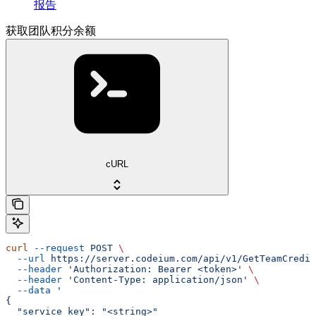
报告
获取团队积分余额
cURL
curl
 --request
 POST
 \
  --url
 https://server.codeium.com/api/v1/GetTeamCredit
  --header
 'Authorization: Bearer <token>'
 \
  --header
 'Content-Type: application/json'
 \
  --data
 '
{
  "service_key": "<string>"