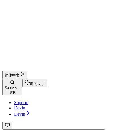
简体中文
询问助手
Search...
⌘
K
Support
Devin
Devin