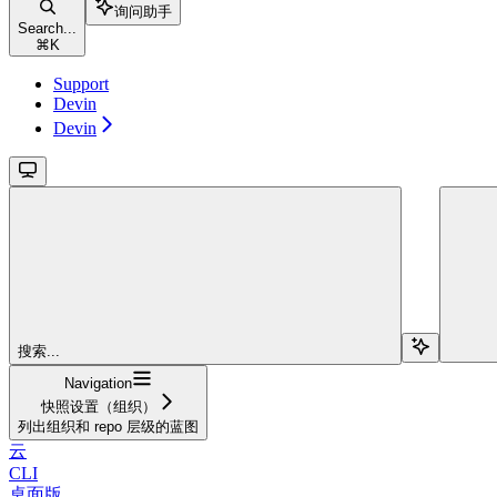
询问助手
Search...
⌘
K
Support
Devin
Devin
搜索...
Navigation
快照设置（组织）
列出组织和 repo 层级的蓝图
云
CLI
桌面版