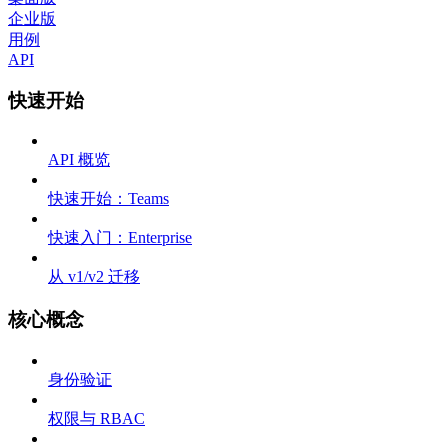
企业版
用例
API
快速开始
API 概览
快速开始：Teams
快速入门：Enterprise
从 v1/v2 迁移
核心概念
身份验证
权限与 RBAC