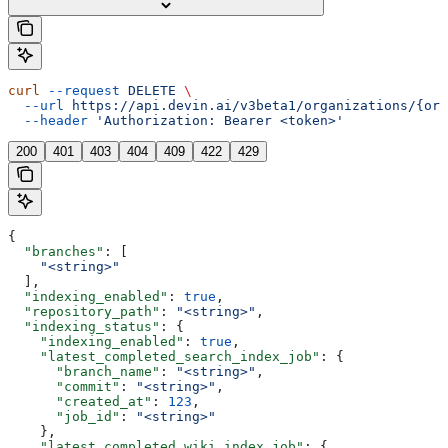
curl
 --request
 DELETE
 \
  --url
 https://api.devin.ai/v3beta1/organizations/{org
  --header
 'Authorization: Bearer <token>'
200
401
403
404
409
422
429
{
  "branches"
: [
    "<string>"
  ],
  "indexing_enabled"
: 
true
,
  "repository_path"
: 
"<string>"
,
  "indexing_status"
: {
    "indexing_enabled"
: 
true
,
    "latest_completed_search_index_job"
: {
      "branch_name"
: 
"<string>"
,
      "commit"
: 
"<string>"
,
      "created_at"
: 
123
,
      "job_id"
: 
"<string>"
    },
    "latest_completed_wiki_index_job"
: {