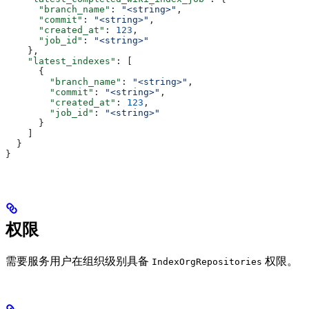
      "branch_name"
: 
"<string>"
,
      "commit"
: 
"<string>"
,
      "created_at"
: 
123
,
      "job_id"
: 
"<string>"
    },
    "latest_indexes"
: [
      {
        "branch_name"
: 
"<string>"
,
        "commit"
: 
"<string>"
,
        "created_at"
: 
123
,
        "job_id"
: 
"<string>"
      }
    ]
  }
}
权限
需要服务用户在组织级别具备
权限。
IndexOrgRepositories