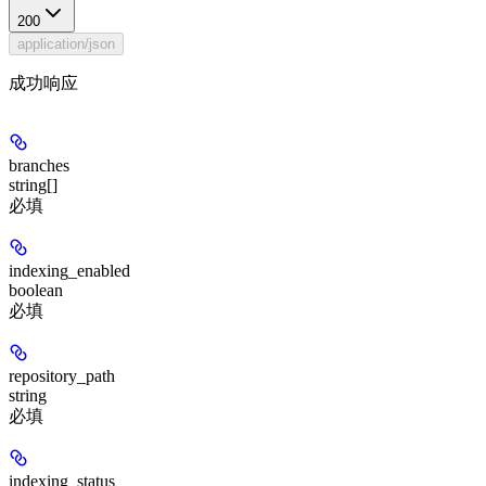
200
application/json
成功响应
branches
string[]
必填
indexing_enabled
boolean
必填
repository_path
string
必填
indexing_status