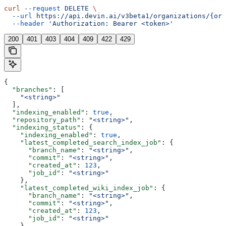
curl
 --request
 DELETE
 \
  --url
 https://api.devin.ai/v3beta1/organizations/{org
  --header
 'Authorization: Bearer <token>'
200
401
403
404
409
422
429
{
  "branches"
: [
    "<string>"
  ],
  "indexing_enabled"
: 
true
,
  "repository_path"
: 
"<string>"
,
  "indexing_status"
: {
    "indexing_enabled"
: 
true
,
    "latest_completed_search_index_job"
: {
      "branch_name"
: 
"<string>"
,
      "commit"
: 
"<string>"
,
      "created_at"
: 
123
,
      "job_id"
: 
"<string>"
    },
    "latest_completed_wiki_index_job"
: {
      "branch_name"
: 
"<string>"
,
      "commit"
: 
"<string>"
,
      "created_at"
: 
123
,
      "job_id"
: 
"<string>"
    },