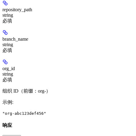
repository_path
string
必填
branch_name
string
必填
org_id
string
必填
组织 ID（前缀：org-）
示例
:
"org-abc123def456"
响应