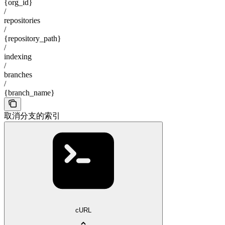
{org_id}
/
repositories
/
{repository_path}
/
indexing
/
branches
/
{branch_name}
取消分支的索引
cURL