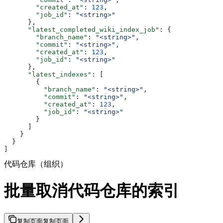
        "created_at"
: 
123
,
        "job_id"
: 
"<string>"
      },
      "latest_completed_wiki_index_job"
: {
        "branch_name"
: 
"<string>"
,
        "commit"
: 
"<string>"
,
        "created_at"
: 
123
,
        "job_id"
: 
"<string>"
      },
      "latest_indexes"
: [
        {
          "branch_name"
: 
"<string>"
,
          "commit"
: 
"<string>"
,
          "created_at"
: 
123
,
          "job_id"
: 
"<string>"
        }
      ]
    }
  }
]
代码仓库（组织）
批量取消代码仓库的索引
复制页面
复制页面