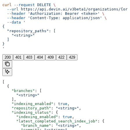
curl
 --request
 DELETE
 \
  --url
 https://api.devin.ai/v3beta1/organizations/{org
  --header
 'Authorization: Bearer <token>'
 \
  --header
 'Content-Type: application/json'
 \
  --data
 '
{
  "repository_paths": [
    "<string>"
  ]
}
'
200
401
403
404
409
422
429
[
  {
    "branches"
: [
      "<string>"
    ],
    "indexing_enabled"
: 
true
,
    "repository_path"
: 
"<string>"
,
    "indexing_status"
: {
      "indexing_enabled"
: 
true
,
      "latest_completed_search_index_job"
: {
        "branch_name"
: 
"<string>"
,
        "commit"
: 
"<string>"
,