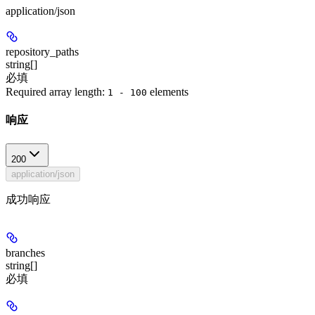
application/json
repository_paths
string[]
必填
Required array length:
element
s
1 - 100
响应
200
application/json
成功响应
branches
string[]
必填