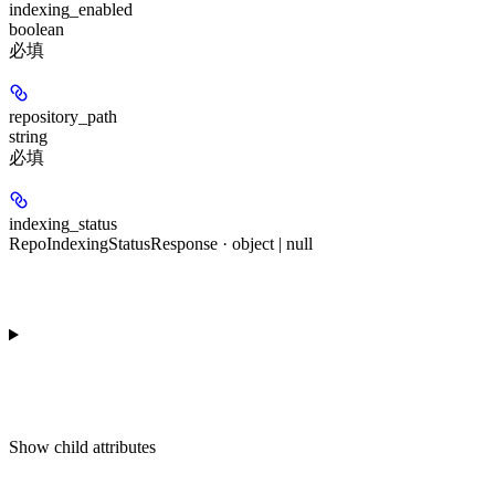
indexing_enabled
boolean
必填
repository_path
string
必填
indexing_status
RepoIndexingStatusResponse · object | null
Show
child attributes