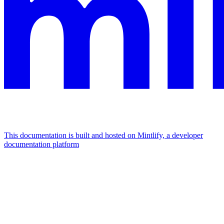
This documentation is built and hosted on Mintlify, a developer
documentation platform
Assistant
Responses
are
generated