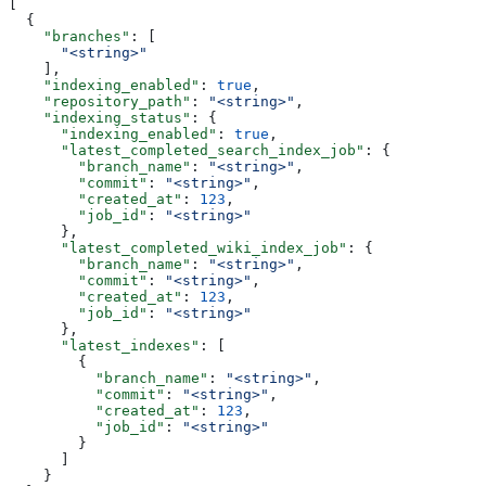
[
  {
    "branches"
: [
      "<string>"
    ],
    "indexing_enabled"
: 
true
,
    "repository_path"
: 
"<string>"
,
    "indexing_status"
: {
      "indexing_enabled"
: 
true
,
      "latest_completed_search_index_job"
: {
        "branch_name"
: 
"<string>"
,
        "commit"
: 
"<string>"
,
        "created_at"
: 
123
,
        "job_id"
: 
"<string>"
      },
      "latest_completed_wiki_index_job"
: {
        "branch_name"
: 
"<string>"
,
        "commit"
: 
"<string>"
,
        "created_at"
: 
123
,
        "job_id"
: 
"<string>"
      },
      "latest_indexes"
: [
        {
          "branch_name"
: 
"<string>"
,
          "commit"
: 
"<string>"
,
          "created_at"
: 
123
,
          "job_id"
: 
"<string>"
        }
      ]
    }