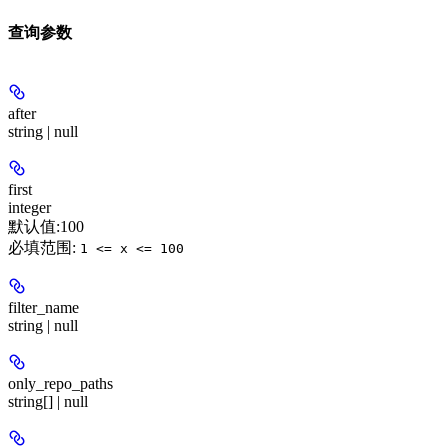
查询参数
after
string | null
first
integer
默认值:
100
必填范围
:
1 <= x <= 100
filter_name
string | null
only_repo_paths
string[] | null