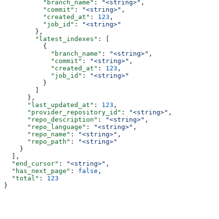
          "branch_name"
: 
"<string>"
,
          "commit"
: 
"<string>"
,
          "created_at"
: 
123
,
          "job_id"
: 
"<string>"
        },
        "latest_indexes"
: [
          {
            "branch_name"
: 
"<string>"
,
            "commit"
: 
"<string>"
,
            "created_at"
: 
123
,
            "job_id"
: 
"<string>"
          }
        ]
      },
      "last_updated_at"
: 
123
,
      "provider_repository_id"
: 
"<string>"
,
      "repo_description"
: 
"<string>"
,
      "repo_language"
: 
"<string>"
,
      "repo_name"
: 
"<string>"
,
      "repo_path"
: 
"<string>"
    }
  ],
  "end_cursor"
: 
"<string>"
,
  "has_next_page"
: 
false
,
  "total"
: 
123
}