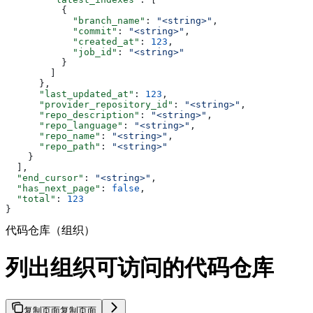
          {
            "branch_name"
: 
"<string>"
,
            "commit"
: 
"<string>"
,
            "created_at"
: 
123
,
            "job_id"
: 
"<string>"
          }
        ]
      },
      "last_updated_at"
: 
123
,
      "provider_repository_id"
: 
"<string>"
,
      "repo_description"
: 
"<string>"
,
      "repo_language"
: 
"<string>"
,
      "repo_name"
: 
"<string>"
,
      "repo_path"
: 
"<string>"
    }
  ],
  "end_cursor"
: 
"<string>"
,
  "has_next_page"
: 
false
,
  "total"
: 
123
}
代码仓库（组织）
列出组织可访问的代码仓库
复制页面
复制页面