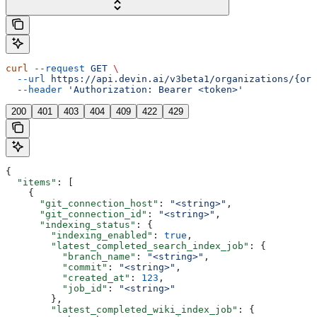
curl
 --request
 GET
 \
  --url
 https://api.devin.ai/v3beta1/organizations/{org
  --header
 'Authorization: Bearer <token>'
200
401
403
404
409
422
429
{
  "items"
: [
    {
      "git_connection_host"
: 
"<string>"
,
      "git_connection_id"
: 
"<string>"
,
      "indexing_status"
: {
        "indexing_enabled"
: 
true
,
        "latest_completed_search_index_job"
: {
          "branch_name"
: 
"<string>"
,
          "commit"
: 
"<string>"
,
          "created_at"
: 
123
,
          "job_id"
: 
"<string>"
        },
        "latest_completed_wiki_index_job"
: {