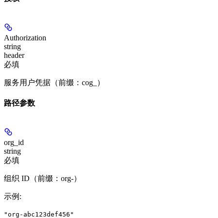
Authorization
string
header
必填
服务用户凭据（前缀：cog_）
路径参数
org_id
string
必填
组织 ID（前缀：org-）
示例
:
"org-abc123def456"