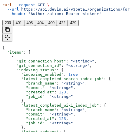
curl
 --request
 GET
 \
  --url
 https://api.devin.ai/v3beta1/organizations/{org
  --header
 'Authorization: Bearer <token>'
200
401
403
404
409
422
429
{
  "items"
: [
    {
      "git_connection_host"
: 
"<string>"
,
      "git_connection_id"
: 
"<string>"
,
      "indexing_status"
: {
        "indexing_enabled"
: 
true
,
        "latest_completed_search_index_job"
: {
          "branch_name"
: 
"<string>"
,
          "commit"
: 
"<string>"
,
          "created_at"
: 
123
,
          "job_id"
: 
"<string>"
        },
        "latest_completed_wiki_index_job"
: {
          "branch_name"
: 
"<string>"
,
          "commit"
: 
"<string>"
,
          "created_at"
: 
123
,
          "job_id"
: 
"<string>"
        },
        "latest_indexes"
: [