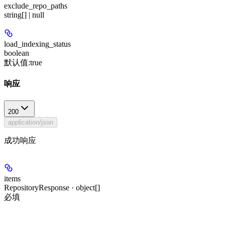
exclude_repo_paths
string[] | null
load_indexing_status
boolean
默认值:
true
响应
200
application/json
成功响应
items
RepositoryResponse · object[]
必填