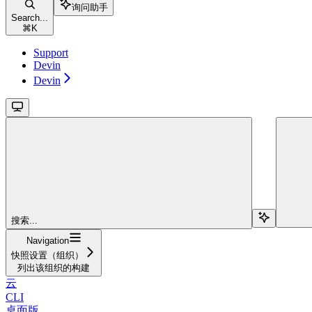
询问助手
Search...
⌘
K
Support
Devin
Devin
搜索...
Navigation
快照设置（组织）
列出该组织的构建
云
CLI
桌面版