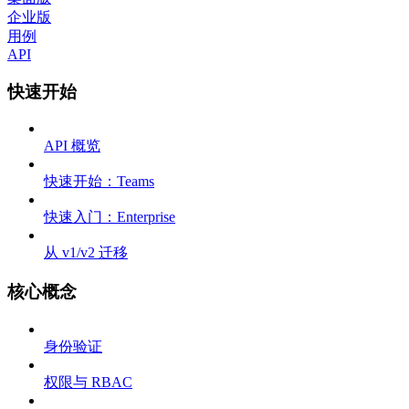
企业版
用例
API
快速开始
API 概览
快速开始：Teams
快速入门：Enterprise
从 v1/v2 迁移
核心概念
身份验证
权限与 RBAC