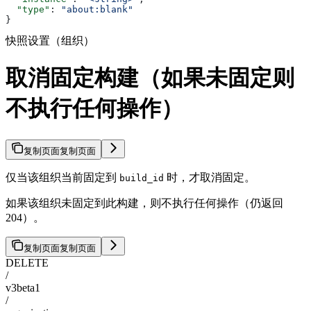
  "type"
: 
"about:blank"
}
快照设置（组织）
取消固定构建（如果未固定则
不执行任何操作）
复制页面
复制页面
仅当该组织当前固定到
时，才取消固定。
build_id
如果该组织未固定到此构建，则不执行任何操作（仍返回
204）。
复制页面
复制页面
DELETE
/
v3beta1
/