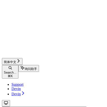
简体中文
询问助手
Search...
⌘
K
Support
Devin
Devin