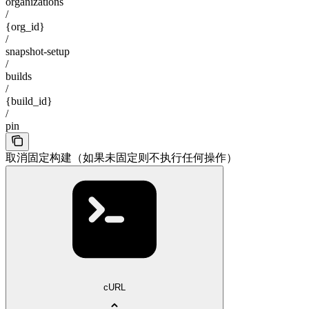
organizations
/
{org_id}
/
snapshot-setup
/
builds
/
{build_id}
/
pin
取消固定构建（如果未固定则不执行任何操作）
cURL