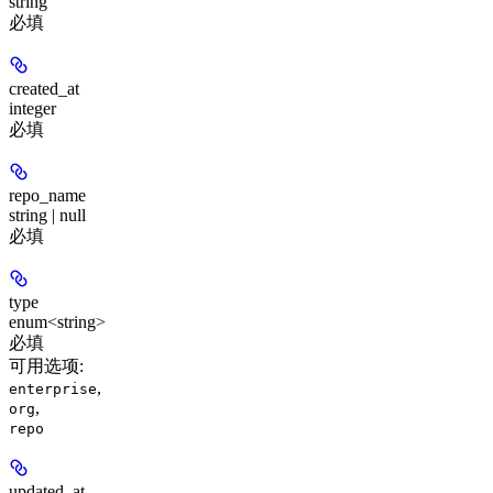
string
必填
created_at
integer
必填
repo_name
string | null
必填
type
enum<string>
必填
可用选项
:
,
enterprise
,
org
repo
updated_at