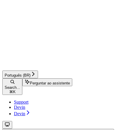
Português (BR)
Perguntar ao assistente
Search...
⌘
K
Support
Devin
Devin