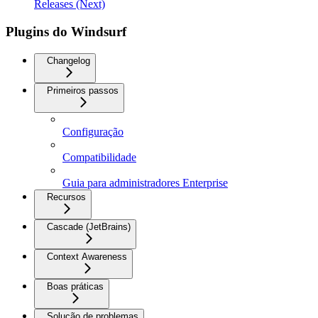
Releases (Next)
Plugins do Windsurf
Changelog
Primeiros passos
Configuração
Compatibilidade
Guia para administradores Enterprise
Recursos
Cascade (JetBrains)
Context Awareness
Boas práticas
Solução de problemas