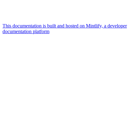
This documentation is built and hosted on Mintlify, a developer
documentation platform
Assistant
Responses
are
generated
using
AI
and
may
contain
mistakes.