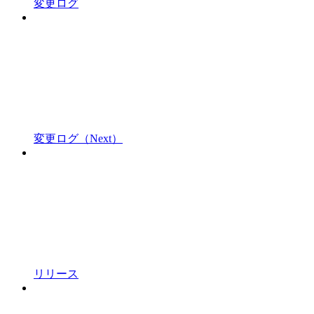
変更ログ
変更ログ（Next）
リリース