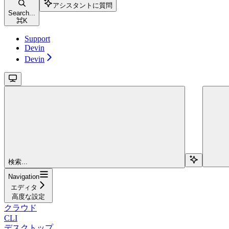
アシスタントに質問
Search...
⌘
K
Support
Devin
Devin
検索...
Navigation
エディタ
高度な設定
クラウド
CLI
デスクトップ