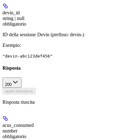
devin_id
string | null
obbligatorio
ID della sessione Devin (prefisso: devin-)
Esempio
:
"devin-abc123def456"
Risposta
200
application/json
Risposta riuscita
acus_consumed
number
obbligatorio