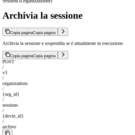
Sessioni (Organizzazione)
Archivia la sessione
Copia pagina
Copia pagina
Archivia la sessione e sospendila se è attualmente in esecuzione
Copia pagina
Copia pagina
POST
/
v3
/
organizations
/
{org_id}
/
sessions
/
{devin_id}
/
archive