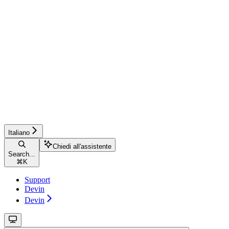
Italiano
Chiedi all'assistente
Search...
⌘
K
Support
Devin
Devin