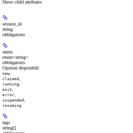
Show
child attributes
session_id
string
obbligatorio
status
enum<string>
obbligatorio
Opzioni disponibili
:
,
new
,
claimed
,
running
,
exit
,
error
,
suspended
resuming
tags
string[]