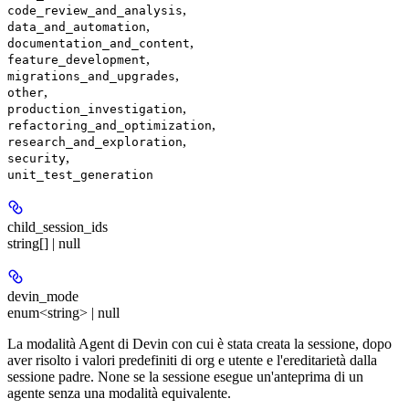
,
code_review_and_analysis
,
data_and_automation
,
documentation_and_content
,
feature_development
,
migrations_and_upgrades
,
other
,
production_investigation
,
refactoring_and_optimization
,
research_and_exploration
,
security
unit_test_generation
child_session_ids
string[] | null
devin_mode
enum<string> | null
La modalità Agent di Devin con cui è stata creata la sessione, dopo
aver risolto i valori predefiniti di org e utente e l'ereditarietà dalla
sessione padre. None se la sessione esegue un'anteprima di un
agente senza una modalità equivalente.