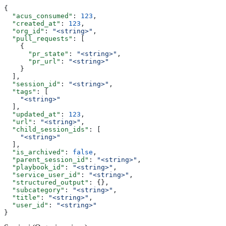
{
  "acus_consumed"
: 
123
,
  "created_at"
: 
123
,
  "org_id"
: 
"<string>"
,
  "pull_requests"
: [
    {
      "pr_state"
: 
"<string>"
,
      "pr_url"
: 
"<string>"
    }
  ],
  "session_id"
: 
"<string>"
,
  "tags"
: [
    "<string>"
  ],
  "updated_at"
: 
123
,
  "url"
: 
"<string>"
,
  "child_session_ids"
: [
    "<string>"
  ],
  "is_archived"
: 
false
,
  "parent_session_id"
: 
"<string>"
,
  "playbook_id"
: 
"<string>"
,
  "service_user_id"
: 
"<string>"
,
  "structured_output"
: {},
  "subcategory"
: 
"<string>"
,
  "title"
: 
"<string>"
,
  "user_id"
: 
"<string>"
}