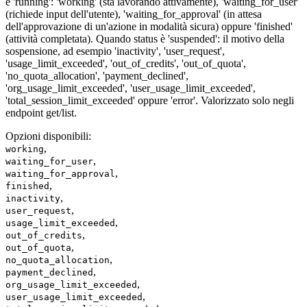
è 'running': 'working' (sta lavorando attivamente), 'waiting_for_user'
(richiede input dell'utente), 'waiting_for_approval' (in attesa
dell'approvazione di un'azione in modalità sicura) oppure 'finished'
(attività completata). Quando status è 'suspended': il motivo della
sospensione, ad esempio 'inactivity', 'user_request',
'usage_limit_exceeded', 'out_of_credits', 'out_of_quota',
'no_quota_allocation', 'payment_declined',
'org_usage_limit_exceeded', 'user_usage_limit_exceeded',
'total_session_limit_exceeded' oppure 'error'. Valorizzato solo negli
endpoint get/list.
Opzioni disponibili
:
,
working
,
waiting_for_user
,
waiting_for_approval
,
finished
,
inactivity
,
user_request
,
usage_limit_exceeded
,
out_of_credits
,
out_of_quota
,
no_quota_allocation
,
payment_declined
,
org_usage_limit_exceeded
,
user_usage_limit_exceeded