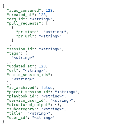
{
  "acus_consumed"
: 
123
,
  "created_at"
: 
123
,
  "org_id"
: 
"<string>"
,
  "pull_requests"
: [
    {
      "pr_state"
: 
"<string>"
,
      "pr_url"
: 
"<string>"
    }
  ],
  "session_id"
: 
"<string>"
,
  "tags"
: [
    "<string>"
  ],
  "updated_at"
: 
123
,
  "url"
: 
"<string>"
,
  "child_session_ids"
: [
    "<string>"
  ],
  "is_archived"
: 
false
,
  "parent_session_id"
: 
"<string>"
,
  "playbook_id"
: 
"<string>"
,
  "service_user_id"
: 
"<string>"
,
  "structured_output"
: {},
  "subcategory"
: 
"<string>"
,
  "title"
: 
"<string>"
,
  "user_id"
: 
"<string>"
}