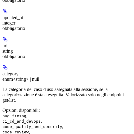
obbligatorio
updated_at
integer
obbligatorio
url
string
obbligatorio
category
enum<string> | null
La categoria del caso d'uso assegnata alla sessione, se la
categorizzazione è stata eseguita. Valorizzato solo negli endpoint
get/list.
Opzioni disponibili
:
,
bug_fixing
,
ci_cd_and_devops
,
code_quality_and_security
,
code_review