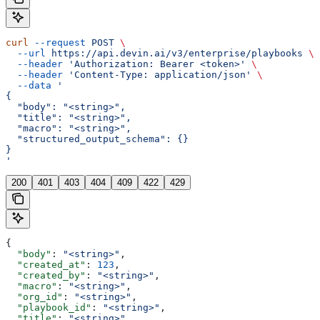
curl
 --request
 POST
 \
  --url
 https://api.devin.ai/v3/enterprise/playbooks
 \
  --header
 'Authorization: Bearer <token>'
 \
  --header
 'Content-Type: application/json'
 \
  --data
 '
{
  "body": "<string>",
  "title": "<string>",
  "macro": "<string>",
  "structured_output_schema": {}
}
'
200
401
403
404
409
422
429
{
  "body"
: 
"<string>"
,
  "created_at"
: 
123
,
  "created_by"
: 
"<string>"
,
  "macro"
: 
"<string>"
,
  "org_id"
: 
"<string>"
,
  "playbook_id"
: 
"<string>"
,
  "title"
: 
"<string>"
,