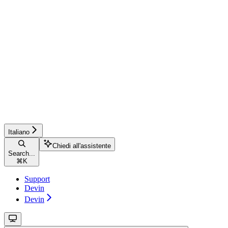
Italiano
Chiedi all'assistente
Search...
⌘
K
Support
Devin
Devin