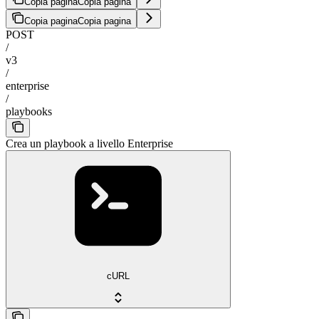
Copia pagina
Copia pagina
Copia pagina
Copia pagina
POST
/
v3
/
enterprise
/
playbooks
Crea un playbook a livello Enterprise
cURL