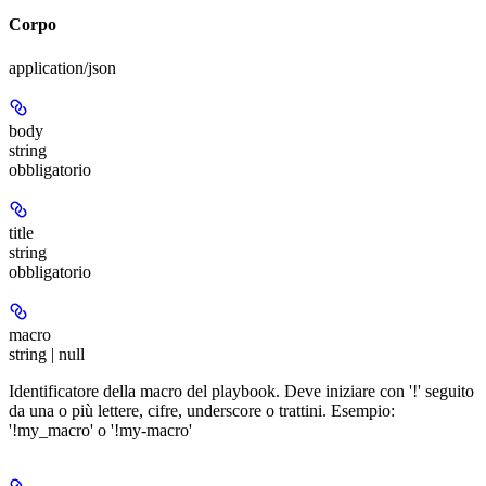
Corpo
application/json
body
string
obbligatorio
title
string
obbligatorio
macro
string | null
Identificatore della macro del playbook. Deve iniziare con '!' seguito
da una o più lettere, cifre, underscore o trattini. Esempio:
'!my_macro' o '!my-macro'