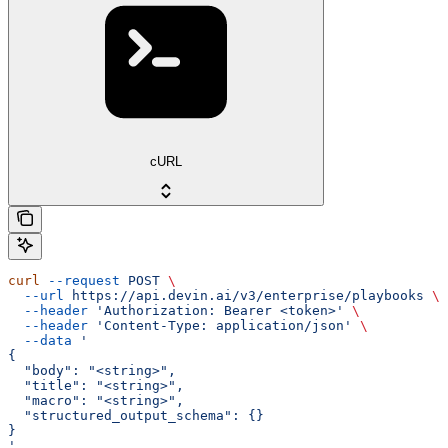
cURL
curl
 --request
 POST
 \
  --url
 https://api.devin.ai/v3/enterprise/playbooks
 \
  --header
 'Authorization: Bearer <token>'
 \
  --header
 'Content-Type: application/json'
 \
  --data
 '
{
  "body": "<string>",
  "title": "<string>",
  "macro": "<string>",
  "structured_output_schema": {}
}
'