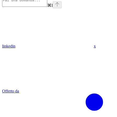
⌘
I
linkedin
x
Offerto da