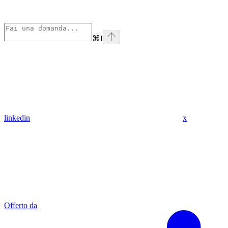
⌘
I
linkedin
x
Offerto da