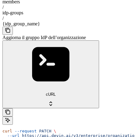
members
/
idp-groups
/
{idp_group_name}
Aggiorna il gruppo IdP dell’organizzazione
cURL
curl
 --request
 PATCH
 \
  --url
 https://api.devin.ai/v3/enterprise/organizatio