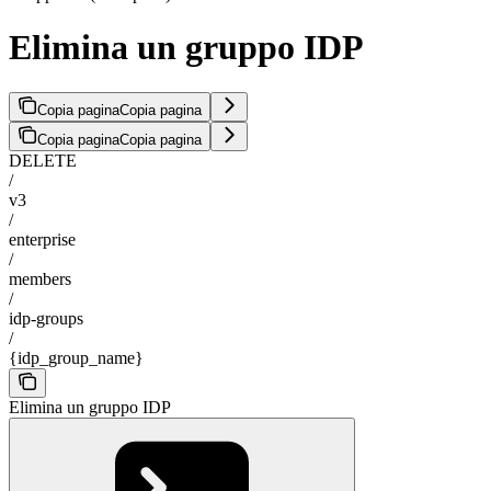
Elimina un gruppo IDP
Copia pagina
Copia pagina
Copia pagina
Copia pagina
DELETE
/
v3
/
enterprise
/
members
/
idp-groups
/
{idp_group_name}
Elimina un gruppo IDP