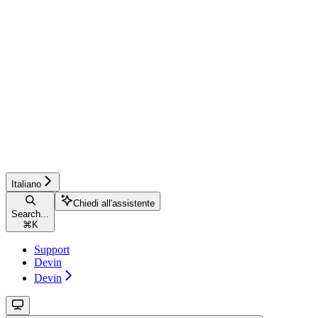
Italiano
Chiedi all'assistente
Search...
⌘
K
Support
Devin
Devin