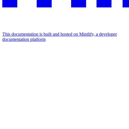
This documentation is built and hosted on Mintlify, a developer
documentation platform
Assistant
Responses
are
generated
using
AI
and
may
contain
mistakes.