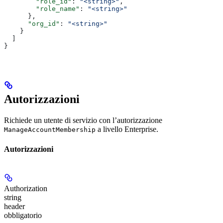
        "role_id"
: 
"<string>"
,
        "role_name"
: 
"<string>"
      },
      "org_id"
: 
"<string>"
    }
  ]
}
Autorizzazioni
Richiede un utente di servizio con l’autorizzazione
a livello Enterprise.
ManageAccountMembership
Autorizzazioni
Authorization
string
header
obbligatorio