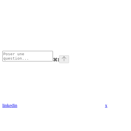
⌘
I
linkedin
x