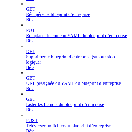
GET
Récupérer le blueprint d’entreprise
Bêta
PUT
Remplacer le contenu YAML du blueprint d’entreprise
Bêta
DEL
Supprimer le blueprint d’entreprise (suppression
logique)
Bêta
GET
URL présignée du YAML du blueprint d’entreprise
Beta
GET
Lister les fichiers du blueprint d’entreprise
Bêta
POST
Téléverser un fichier du blueprint d’entreprise
Bêta