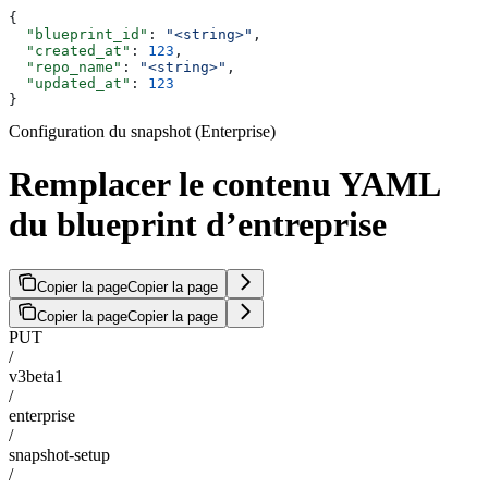
{
  "blueprint_id"
: 
"<string>"
,
  "created_at"
: 
123
,
  "repo_name"
: 
"<string>"
,
  "updated_at"
: 
123
}
Configuration du snapshot (Enterprise)
Remplacer le contenu YAML
du blueprint d’entreprise
Copier la page
Copier la page
Copier la page
Copier la page
PUT
/
v3beta1
/
enterprise
/
snapshot-setup
/