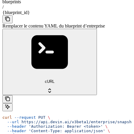
blueprints
/
{blueprint_id}
Remplacer le contenu YAML du blueprint d’entreprise
cURL
curl
 --request
 PUT
 \
  --url
 https://api.devin.ai/v3beta1/enterprise/snapsho
  --header
 'Authorization: Bearer <token>'
 \
  --header
 'Content-Type: application/json'
 \