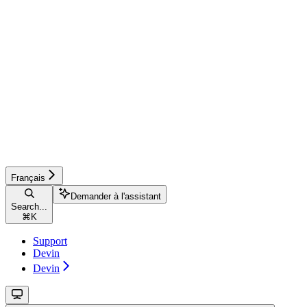
Français
Demander à l'assistant
Search...
⌘
K
Support
Devin
Devin