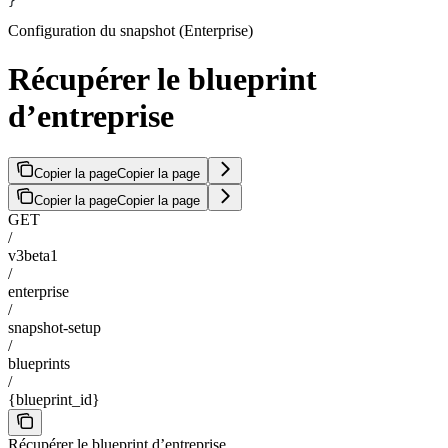
}
Configuration du snapshot (Enterprise)
Récupérer le blueprint
d’entreprise
Copier la page
Copier la page
Copier la page
Copier la page
GET
/
v3beta1
/
enterprise
/
snapshot-setup
/
blueprints
/
{blueprint_id}
Récupérer le blueprint d’entreprise