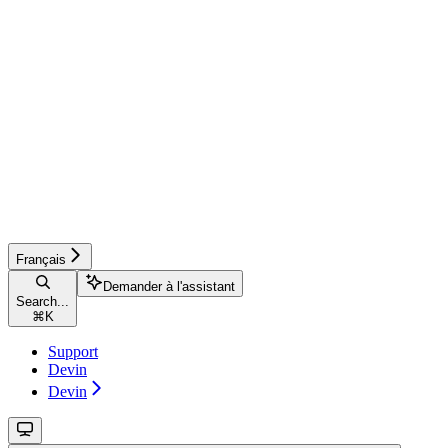
Français
Demander à l'assistant
Search...
⌘
K
Support
Devin
Devin