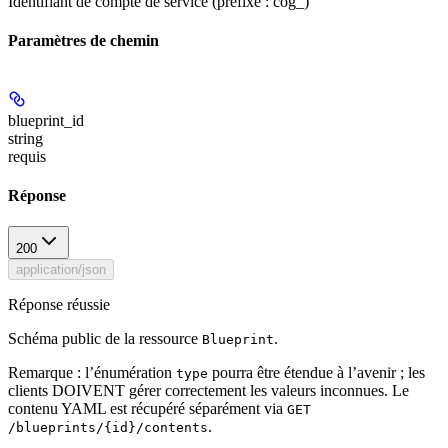
Identifiant de compte de service (préfixe : cog_)
Paramètres de chemin
blueprint_id
string
requis
Réponse
200
application/json
Réponse réussie
Schéma public de la ressource
.
Blueprint
Remarque : l’énumération
pourra être étendue à l’avenir ; les
type
clients DOIVENT gérer correctement les valeurs inconnues. Le
contenu YAML est récupéré séparément via
GET
.
/blueprints/{id}/contents