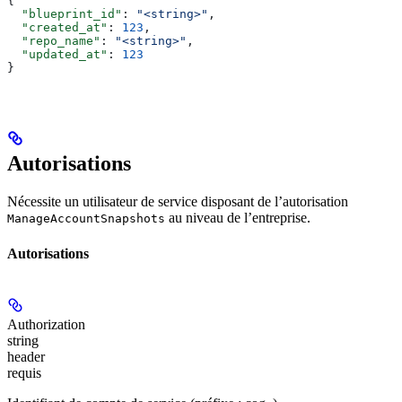
{
  "blueprint_id"
: 
"<string>"
,
  "created_at"
: 
123
,
  "repo_name"
: 
"<string>"
,
  "updated_at"
: 
123
}
Autorisations
Nécessite un utilisateur de service disposant de l’autorisation
au niveau de l’entreprise.
ManageAccountSnapshots
Autorisations
Authorization
string
header
requis