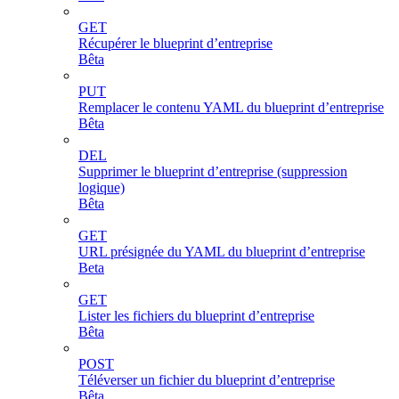
GET
Récupérer le blueprint d’entreprise
Bêta
PUT
Remplacer le contenu YAML du blueprint d’entreprise
Bêta
DEL
Supprimer le blueprint d’entreprise (suppression
logique)
Bêta
GET
URL présignée du YAML du blueprint d’entreprise
Beta
GET
Lister les fichiers du blueprint d’entreprise
Bêta
POST
Téléverser un fichier du blueprint d’entreprise
Bêta