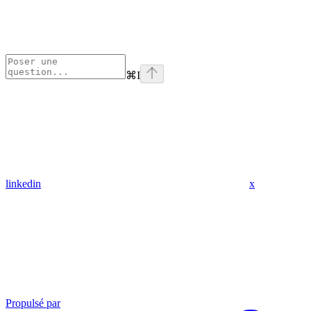
⌘
I
linkedin
x
Propulsé par