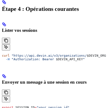
Étape 4 : Opérations courantes
Lister vos sessions
curl
 "https://api.devin.ai/v3/organizations/
$DEVIN_ORG_
  -H
 "Authorization: Bearer 
$DEVIN_API_KEY
"
Envoyer un message à une session en cours
export
 SESSION_ID
=
"your_session_id"