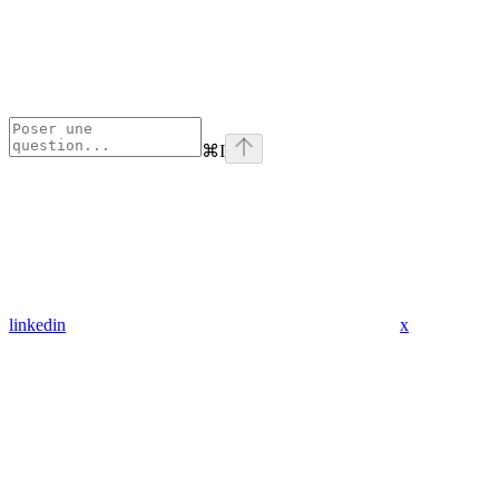
⌘
I
linkedin
x