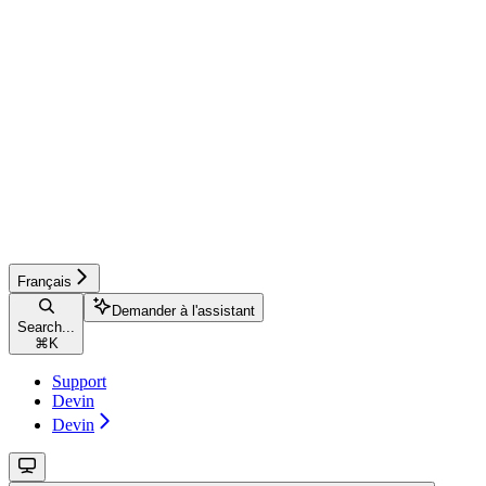
Français
Demander à l'assistant
Search...
⌘
K
Support
Devin
Devin