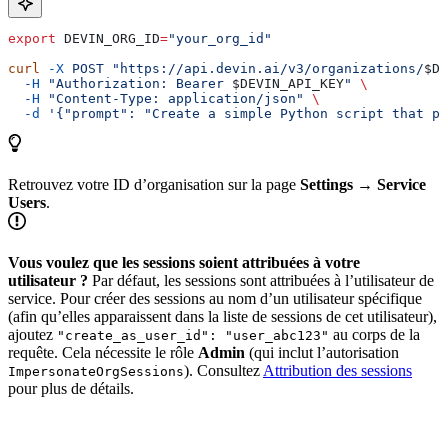
export
 DEVIN_ORG_ID
=
"your_org_id"
curl
 -X
 POST
 "https://api.devin.ai/v3/organizations/
$DE
  -H
 "Authorization: Bearer 
$DEVIN_API_KEY
"
 \
  -H
 "Content-Type: application/json"
 \
  -d
 '{"prompt": "Create a simple Python script that pr
Retrouvez votre ID d’organisation sur la page
Settings → Service
Users
.
Vous voulez que les sessions soient attribuées à votre
utilisateur ?
Par défaut, les sessions sont attribuées à l’utilisateur de
service. Pour créer des sessions au nom d’un utilisateur spécifique
(afin qu’elles apparaissent dans la liste de sessions de cet utilisateur),
ajoutez
au corps de la
"create_as_user_id": "user_abc123"
requête. Cela nécessite le rôle
Admin
(qui inclut l’autorisation
). Consultez
Attribution des sessions
ImpersonateOrgSessions
pour plus de détails.