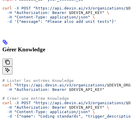
curl
 -X
 POST
 "https://api.devin.ai/v3/organizations/
$DE
  -H
 "Authorization: Bearer 
$DEVIN_API_KEY
"
 \
  -H
 "Content-Type: application/json"
 \
  -d
 '{"message": "Please also add unit tests"}'
Gérer Knowledge
# Lister les entrées Knowledge
curl
 "https://api.devin.ai/v3/organizations/
$DEVIN_ORG_
  -H
 "Authorization: Bearer 
$DEVIN_API_KEY
"
# Créer une entrée Knowledge
curl
 -X
 POST
 "https://api.devin.ai/v3/organizations/
$DE
  -H
 "Authorization: Bearer 
$DEVIN_API_KEY
"
 \
  -H
 "Content-Type: application/json"
 \
  -d
 '{"name": "Coding standards", "trigger_description