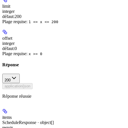
limit
integer
défaut:
200
Plage requise
:
1 <= x <= 200
offset
integer
défaut:
0
Plage requise
:
x >= 0
Réponse
200
application/json
Réponse réussie
items
ScheduleResponse · object[]
requis