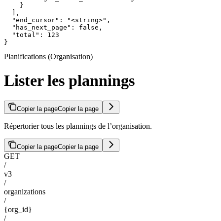
    }

  ],

  "end_cursor": "<string>",

  "has_next_page": false,

  "total": 123

}
Planifications (Organisation)
Lister les plannings
Copier la page
Copier la page
Répertorier tous les plannings de l’organisation.
Copier la page
Copier la page
GET
/
v3
/
organizations
/
{org_id}
/