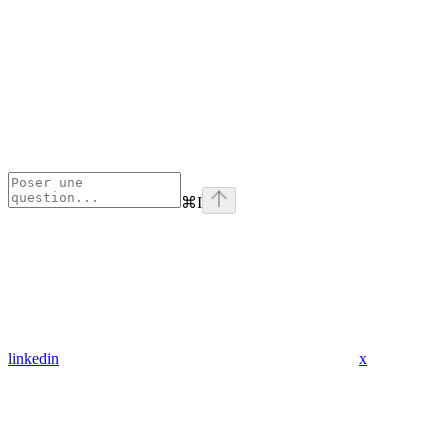
⌘
I
linkedin
x