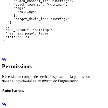
      "slack_channel_id": "<string>",

      "slack_team_id": "<string>",

      "tags": [

        "<string>"

      ],

      "target_devin_id": "<string>"

    }

  ],

  "end_cursor": "<string>",

  "has_next_page": false,

  "total": 123

}
Permissions
Nécessite un compte de service disposant de la permission
au niveau de l’organisation.
ManageOrgSchedules
Autorisations