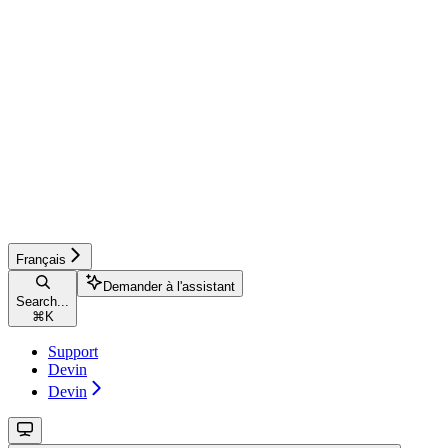
Français
Demander à l'assistant
Search...
⌘
K
Support
Devin
Devin