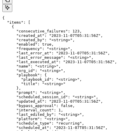
{

  "items": [

    {

      "consecutive_failures": 123,

      "created_at": "2023-11-07T05:31:56Z",

      "created_by": "<string>",

      "enabled": true,

      "frequency": "<string>",

      "last_error_at": "2023-11-07T05:31:56Z",

      "last_error_message": "<string>",

      "last_executed_at": "2023-11-07T05:31:56Z",

      "name": "<string>",

      "org_id": "<string>",

      "playbook": {

        "playbook_id": "<string>",

        "title": "<string>"

      },

      "prompt": "<string>",

      "scheduled_session_id": "<string>",

      "updated_at": "2023-11-07T05:31:56Z",

      "bypass_approval": false,

      "interval_count": 1,

      "last_edited_by": "<string>",

      "platform": "<string>",

      "schedule_type": "recurring",

      "scheduled_at": "2023-11-07T05:31:56Z",
