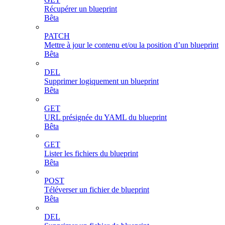
Récupérer un blueprint
Bêta
PATCH
Mettre à jour le contenu et/ou la position d’un blueprint
Bêta
DEL
Supprimer logiquement un blueprint
Bêta
GET
URL présignée du YAML du blueprint
Bêta
GET
Lister les fichiers du blueprint
Bêta
POST
Téléverser un fichier de blueprint
Bêta
DEL