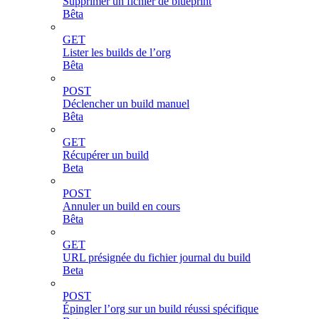
Supprimer un fichier de blueprint
Bêta
GET
Lister les builds de l’org
Bêta
POST
Déclencher un build manuel
Bêta
GET
Récupérer un build
Beta
POST
Annuler un build en cours
Bêta
GET
URL présignée du fichier journal du build
Beta
POST
Épingler l’org sur un build réussi spécifique