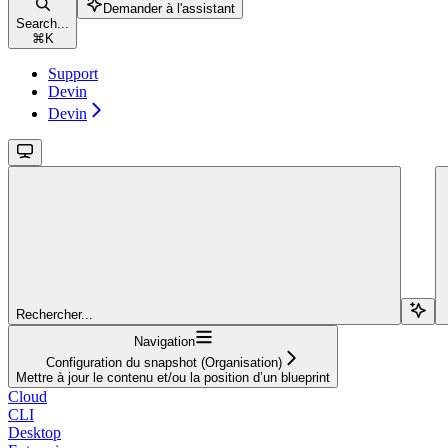
Demander à l'assistant
Search...
⌘
K
Support
Devin
Devin
Rechercher...
Navigation
Configuration du snapshot (Organisation)
Mettre à jour le contenu et/ou la position d’un blueprint
Cloud
CLI
Desktop