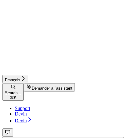
Français
Demander à l'assistant
Search...
⌘
K
Support
Devin
Devin