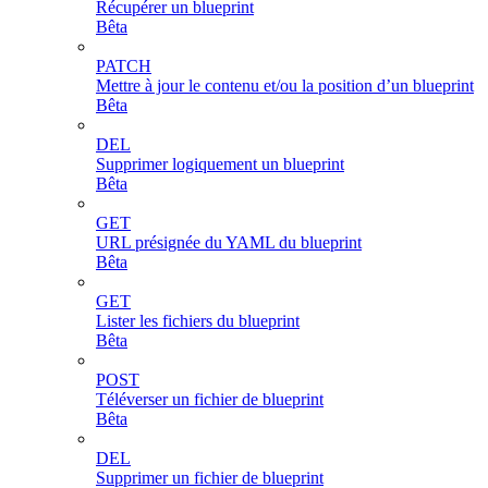
Récupérer un blueprint
Bêta
PATCH
Mettre à jour le contenu et/ou la position d’un blueprint
Bêta
DEL
Supprimer logiquement un blueprint
Bêta
GET
URL présignée du YAML du blueprint
Bêta
GET
Lister les fichiers du blueprint
Bêta
POST
Téléverser un fichier de blueprint
Bêta
DEL
Supprimer un fichier de blueprint