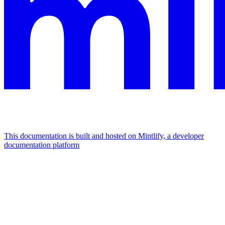
This documentation is built and hosted on Mintlify, a developer
documentation platform
Assistant
Responses
are
generated