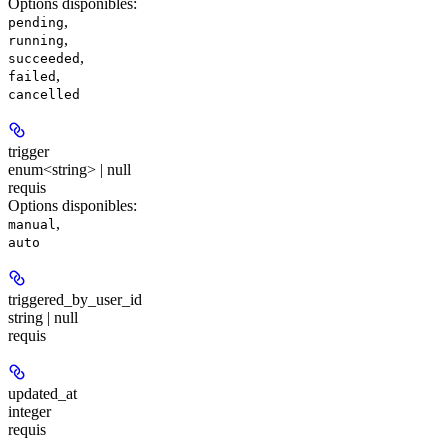
Options disponibles
:
,
pending
,
running
,
succeeded
,
failed
cancelled
trigger
enum<string> | null
requis
Options disponibles
:
,
manual
auto
triggered_by_user_id
string | null
requis
updated_at
integer
requis