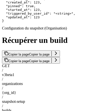
  "created_at": 123,

  "pinned": true,

  "started_at": 123,

  "triggered_by_user_id": "<string>",

  "updated_at": 123

}
Configuration du snapshot (Organisation)
Récupérer un build
Copier la page
Copier la page
Copier la page
Copier la page
GET
/
v3beta1
/
organizations
/
{org_id}
/
snapshot-setup
/
builds