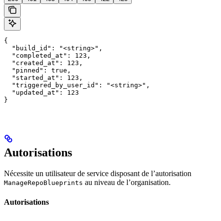
{

  "build_id": "<string>",

  "completed_at": 123,

  "created_at": 123,

  "pinned": true,

  "started_at": 123,

  "triggered_by_user_id": "<string>",

  "updated_at": 123

}
Autorisations
Nécessite un utilisateur de service disposant de l’autorisation
au niveau de l’organisation.
ManageRepoBlueprints
Autorisations