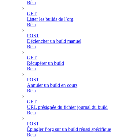
Bêta
GET
Lister les builds de l’org
Bêta
POST
Déclencher un build manuel
Bêta
GET
Récupérer un build
Beta
POST
Annuler un build en cours
Bêta
GET
URL présignée du fichier journal du build
Beta
POST
Épingler l’org sur un build réussi spécifique
Beta