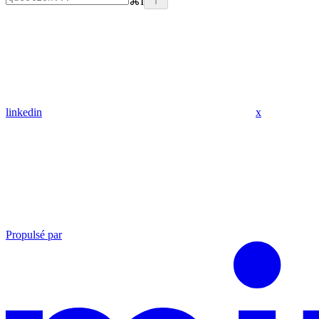
⌘
I
linkedin
x
Propulsé par